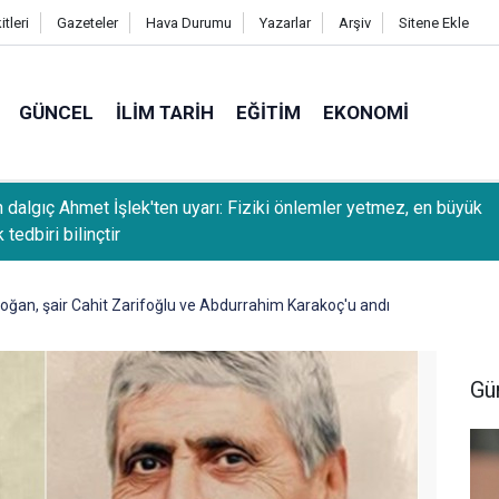
tleri
Gazeteler
Hava Durumu
Yazarlar
Arşiv
Sitene Ekle
GÜNCEL
İLIM TARIH
EĞITIM
EKONOMI
 dalgıç Ahmet İşlek'ten uyarı: Fiziki önlemler yetmez, en büyük
 tedbiri bilinçtir
ğan, şair Cahit Zarifoğlu ve Abdurrahim Karakoç'u andı
Gü