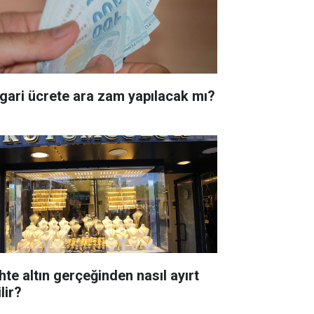
gari ücrete ara zam yapılacak mı?
hte altın gerçeğinden nasıl ayırt
lir?