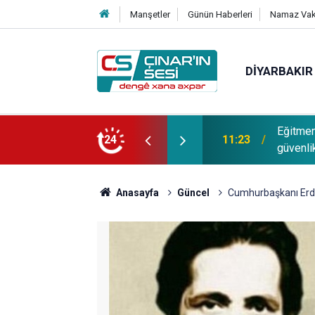
Manşetler
Günün Haberleri
Namaz Vaki
DIYARBAKIR
elik: Hiçbir şekilde puana bakılmamalı,
Eğitmen
24
11:23
malı
güvenlik
Anasayfa
Güncel
Cumhurbaşkanı Erdo