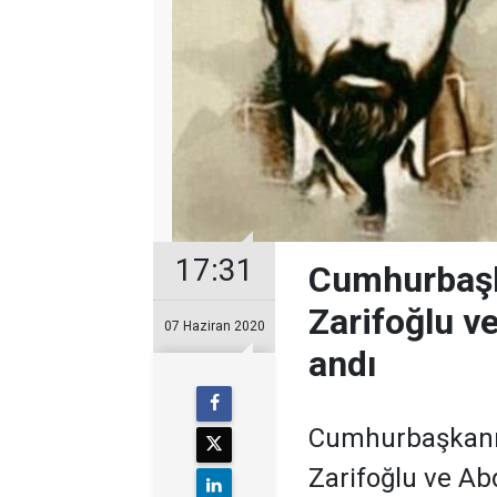
17:31
Cumhurbaşka
Zarifoğlu v
07 Haziran 2020
andı
​Cumhurbaşkanı 
Zarifoğlu ve Ab