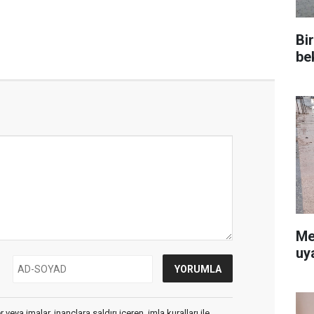
Bi
be
Me
uy
veya imalar, inançlara saldırı içeren, imla kuralları ile