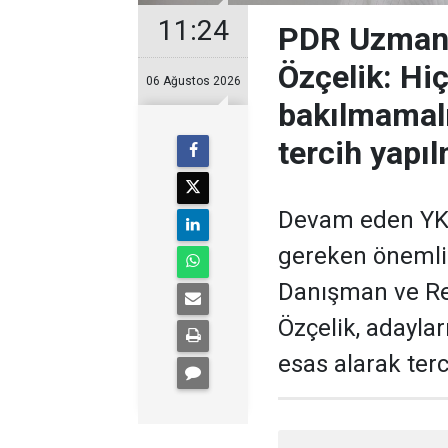
11:24
PDR Uzman
Özçelik: Hi
06 Ağustos 2026
bakılmamalı
tercih yapıl
Devam eden YKS
gereken önemli 
Danışman ve R
Özçelik, adaylar
esas alarak terc