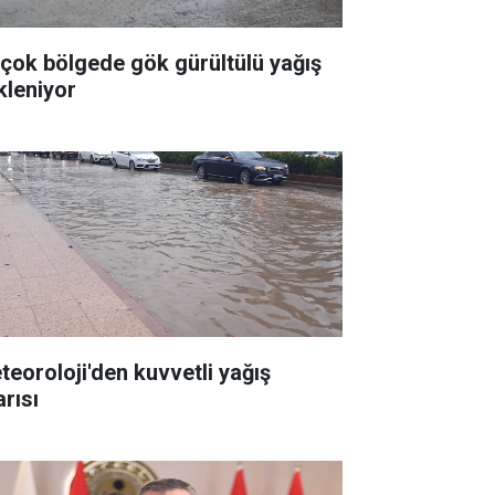
rçok bölgede gök gürültülü yağış
kleniyor
teoroloji'den kuvvetli yağış
arısı