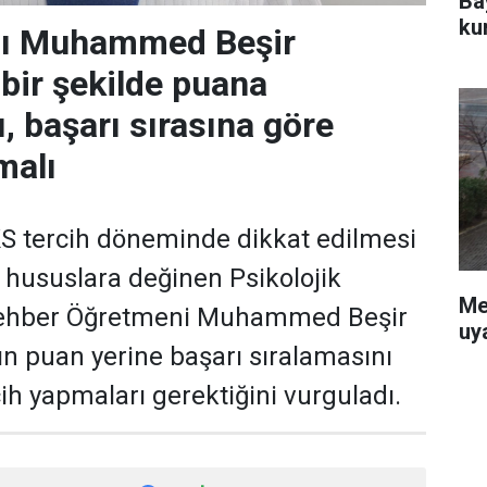
Ba
ku
ı Muhammed Beşir
çbir şekilde puana
, başarı sırasına göre
malı
 tercih döneminde dikkat edilmesi
hususlara değinen Psikolojik
Me
ehber Öğretmeni Muhammed Beşir
uy
ın puan yerine başarı sıralamasını
ih yapmaları gerektiğini vurguladı.