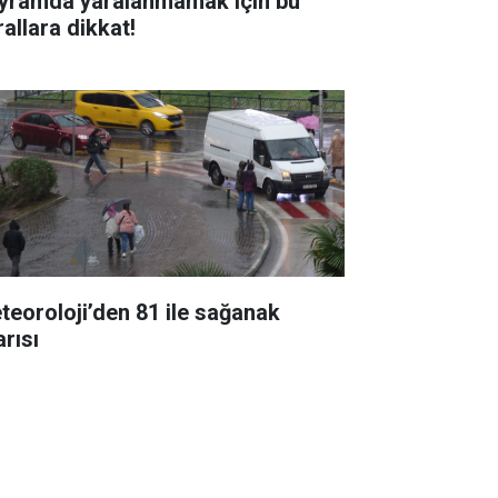
yramda yaralanmamak için bu
rallara dikkat!
teoroloji’den 81 ile sağanak
arısı