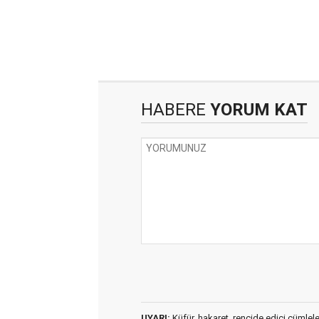
HABERE
YORUM KAT
UYARI:
Küfür, hakaret, rencide edici cümleler 