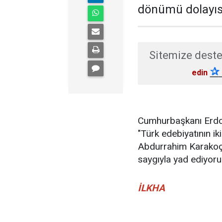
dönümü dolayısı
Sitemize deste
✰
edin
Cumhurbaşkanı Erdoğ
"Türk edebiyatının i
Abdurrahim Karakoç'
saygıyla yad ediyorum
İLKHA