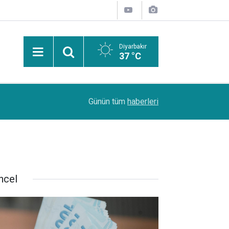
Diyarbakır
37 °C
Avukat Sait Güneş: Arabuluculuk, uyuşmazlıkla
11:20
Günün tüm
haberleri
çözümünü sağlıyor
ncel