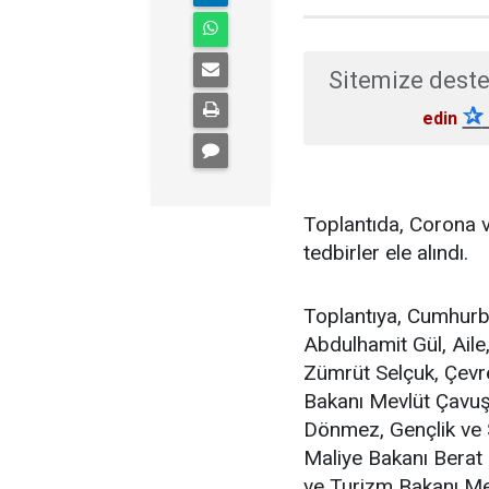
Sitemize deste
✰
edin
Toplantıda, Corona vi
tedbirler ele alındı.
Toplantıya, Cumhurb
Abdulhamit Gül, Aile
Zümrüt Selçuk, Çevre
Bakanı Mevlüt Çavuşo
Dönmez, Gençlik ve
Maliye Bakanı Berat 
ve Turizm Bakanı Meh