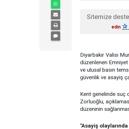
Sitemize deste
✰
edin
Diyarbakır Valisi M
düzenlenen Emniyet 
ve ulusal basın temsi
güvenlik ve asayiş ç
Kent genelinde suç o
Zorluoğlu, açıklamas
düzeninin sağlanmasın
"Asayiş olaylarında