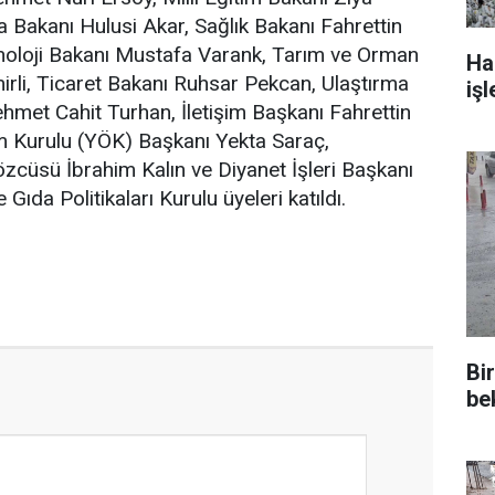
a Bakanı Hulusi Akar, Sağlık Bakanı Fahrettin
noloji Bakanı Mustafa Varank, Tarım ve Orman
Ha
rli, Ticaret Bakanı Ruhsar Pekcan, Ulaştırma
işl
hmet Cahit Turhan, İletişim Başkanı Fahrettin
m Kurulu (YÖK) Başkanı Yekta Saraç,
cüsü İbrahim Kalın ve Diyanet İşleri Başkanı
e Gıda Politikaları Kurulu üyeleri katıldı.
Bi
be