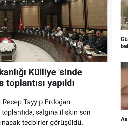
Gü
be
nlığı Külliye 'sinde
 toplantısı yapıldı
 Recep Tayyip Erdoğan
toplantıda, salgına ilişkin son
As
lınacak tedbirler görüşüldü.