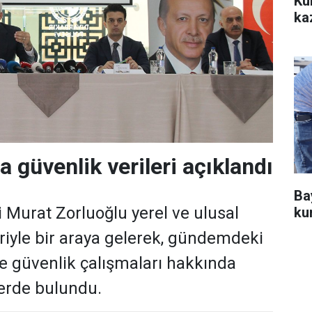
Ku
ka
a güvenlik verileri açıklandı
Ba
i Murat Zorluoğlu yerel ve ulusal
ku
eriyle bir araya gelerek, gündemdeki
ve güvenlik çalışmaları hakkında
erde bulundu.