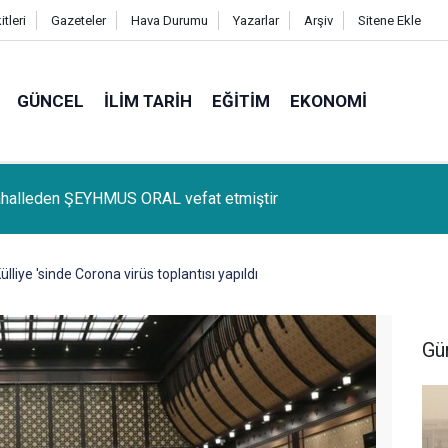
tleri
Gazeteler
Hava Durumu
Yazarlar
Arşiv
Sitene Ekle
GÜNCEL
İLIM TARIH
EĞITIM
EKONOMI
lçemize bağlı Kûrik Köyünden MEYRİ GÜL vefat etmiştir
liye 'sinde Corona virüs toplantısı yapıldı
Gü