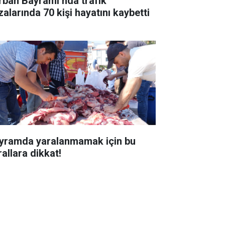
rban Bayramı’nda trafik
zalarında 70 kişi hayatını kaybetti
yramda yaralanmamak için bu
rallara dikkat!