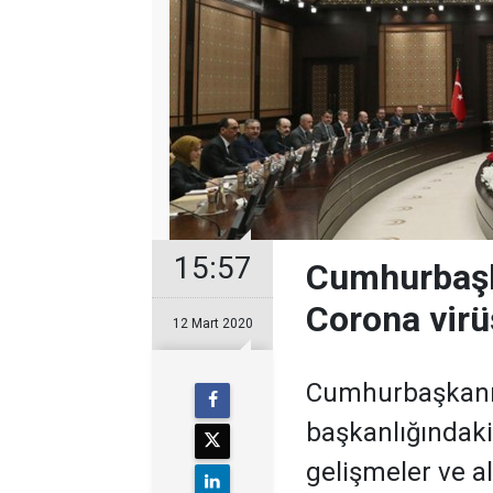
15:57
Cumhurbaşka
Corona virüs
12 Mart 2020
Cumhurbaşkanı
başkanlığındaki 
gelişmeler ve a