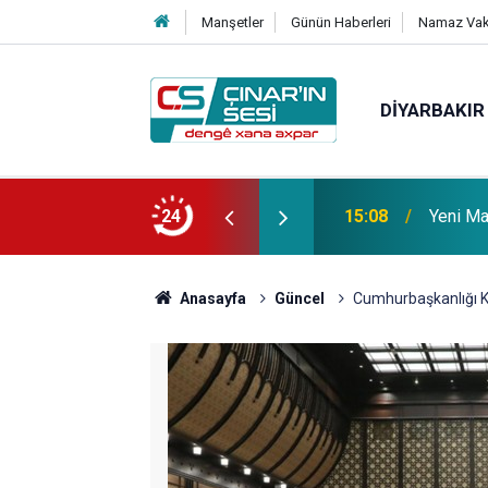
Manşetler
Günün Haberleri
Namaz Vaki
DIYARBAKIR
 vefat etmiştir
24
14:51
Çınar i
Anasayfa
Güncel
Cumhurbaşkanlığı Kül