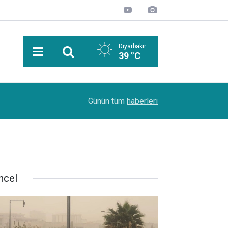
Diyarbakır
39 °C
Uzmanından güneşten korunma uyarısı: Güneş leke
14:44
Günün tüm
haberleri
kanserlerine de yol açabilir
ncel