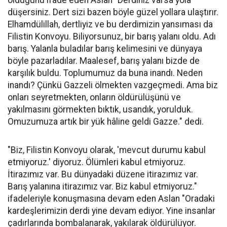
düşersiniz. Dert sizi bazen böyle güzel yollara ulaştırır.
Elhamdülillah, dertliyiz ve bu derdimizin yansıması da
Filistin Konvoyu. Biliyorsunuz, bir barış yalanı oldu. Adı
barış. Yalanla buladılar barış kelimesini ve dünyaya
böyle pazarladılar. Maalesef, barış yalanı bizde de
karşılık buldu. Toplumumuz da buna inandı. Neden
inandı? Çünkü Gazzeli ölmekten vazgeçmedi. Ama biz
onları seyretmekten, onların öldürülüşünü ve
yakılmasını görmekten bıktık, usandık, yorulduk.
Omuzumuza artık bir yük hâline geldi Gazze." dedi.
"Biz, Filistin Konvoyu olarak, 'mevcut durumu kabul
etmiyoruz.' diyoruz. Ölümleri kabul etmiyoruz.
İtirazımız var. Bu dünyadaki düzene itirazımız var.
Barış yalanına itirazımız var. Biz kabul etmiyoruz."
ifadeleriyle konuşmasına devam eden Aslan "Oradaki
kardeşlerimizin derdi yine devam ediyor. Yine insanlar
çadırlarında bombalanarak, yakılarak öldürülüyor.