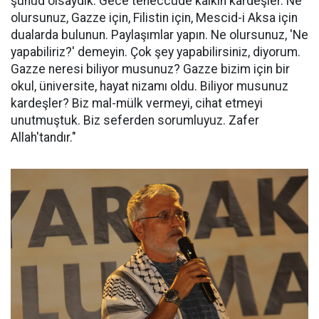
şuhûd olsaydık. Gece teheccüde kalkın kardeşler. Ne
olursunuz, Gazze için, Filistin için, Mescid-i Aksa için
dualarda bulunun. Paylaşımlar yapın. Ne olursunuz, 'Ne
yapabiliriz?' demeyin. Çok şey yapabilirsiniz, diyorum.
Gazze neresi biliyor musunuz? Gazze bizim için bir
okul, üniversite, hayat nizamı oldu. Biliyor musunuz
kardeşler? Biz mal-mülk vermeyi, cihat etmeyi
unutmuştuk. Biz seferden sorumluyuz. Zafer
Allah'tandır."