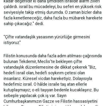
kadar değerlidir ki daha şimdiden israilde alarm zilleri
çaldırdı. israil bu mücadeleyi, bu seferi en yüksek risk
seviyesiyle takip etmiş durumda. O zaman bizler daha
fazla kenetleneceğiz, daha fazla bu mübarek harekete
sahip çıkacağız." dedi.
"Çifte vatandaşlık yasasının yürürlüğe girmesini
istiyoruz"
Filistin konusunda daha fazla adım atılması çağrısında
bulunan Tekdemir, Meclis'te bekleyen çifte
vatandaşlık düzenlemesine de dikkat çekerek "Biz,
hedefi israil olan, hedefi soykırım çetesi olan
insanlarız. Küresel vicdan hareketiyiz. Dolayısıyla
hedefimiz israil. O hâlde israile taş atan ellerle
kutuplaşmayız; o eli taşıyan bedenle kucaklaşırız. Bu
sebeple yapılacak çok iş var. Sayın
Cumhurbaşkanımızın Gazze ve Filistin hassasiyetini