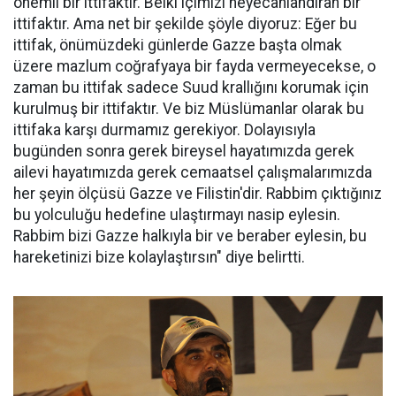
önemli bir ittifaktır. Belki içimizi heyecanlandıran bir
ittifaktır. Ama net bir şekilde şöyle diyoruz: Eğer bu
ittifak, önümüzdeki günlerde Gazze başta olmak
üzere mazlum coğrafyaya bir fayda vermeyecekse, o
zaman bu ittifak sadece Suud krallığını korumak için
kurulmuş bir ittifaktır. Ve biz Müslümanlar olarak bu
ittifaka karşı durmamız gerekiyor. Dolayısıyla
bugünden sonra gerek bireysel hayatımızda gerek
ailevi hayatımızda gerek cemaatsel çalışmalarımızda
her şeyin ölçüsü Gazze ve Filistin'dir. Rabbim çıktığınız
bu yolculuğu hedefine ulaştırmayı nasip eylesin.
Rabbim bizi Gazze halkıyla bir ve beraber eylesin, bu
hareketinizi bize kolaylaştırsın" diye belirtti.