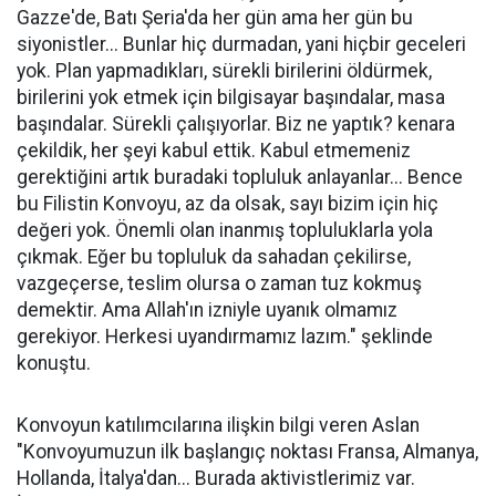
Gazze'de, Batı Şeria'da her gün ama her gün bu
siyonistler... Bunlar hiç durmadan, yani hiçbir geceleri
yok. Plan yapmadıkları, sürekli birilerini öldürmek,
birilerini yok etmek için bilgisayar başındalar, masa
başındalar. Sürekli çalışıyorlar. Biz ne yaptık? kenara
çekildik, her şeyi kabul ettik. Kabul etmemeniz
gerektiğini artık buradaki topluluk anlayanlar... Bence
bu Filistin Konvoyu, az da olsak, sayı bizim için hiç
değeri yok. Önemli olan inanmış topluluklarla yola
çıkmak. Eğer bu topluluk da sahadan çekilirse,
vazgeçerse, teslim olursa o zaman tuz kokmuş
demektir. Ama Allah'ın izniyle uyanık olmamız
gerekiyor. Herkesi uyandırmamız lazım." şeklinde
konuştu.
Konvoyun katılımcılarına ilişkin bilgi veren Aslan
"Konvoyumuzun ilk başlangıç noktası Fransa, Almanya,
Hollanda, İtalya'dan... Burada aktivistlerimiz var.