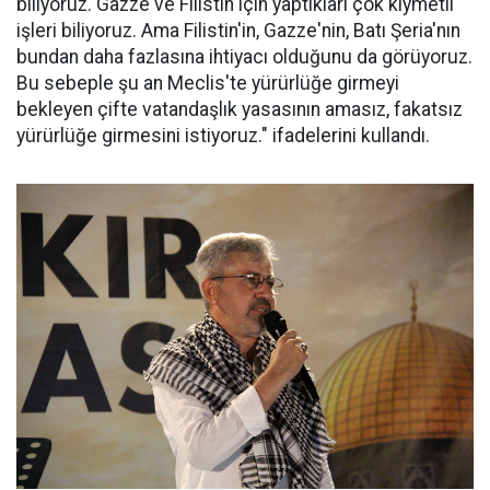
biliyoruz. Gazze ve Filistin için yaptıkları çok kıymetli
işleri biliyoruz. Ama Filistin'in, Gazze'nin, Batı Şeria'nın
bundan daha fazlasına ihtiyacı olduğunu da görüyoruz.
Bu sebeple şu an Meclis'te yürürlüğe girmeyi
bekleyen çifte vatandaşlık yasasının amasız, fakatsız
yürürlüğe girmesini istiyoruz." ifadelerini kullandı.