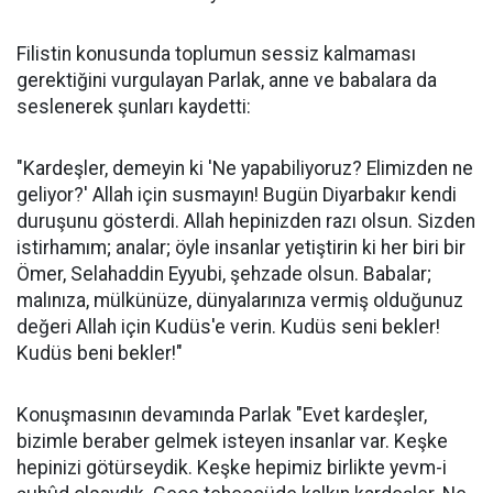
Filistin konusunda toplumun sessiz kalmaması
gerektiğini vurgulayan Parlak, anne ve babalara da
seslenerek şunları kaydetti:
"Kardeşler, demeyin ki 'Ne yapabiliyoruz? Elimizden ne
geliyor?' Allah için susmayın! Bugün Diyarbakır kendi
duruşunu gösterdi. Allah hepinizden razı olsun. Sizden
istirhamım; analar; öyle insanlar yetiştirin ki her biri bir
Ömer, Selahaddin Eyyubi, şehzade olsun. Babalar;
malınıza, mülkünüze, dünyalarınıza vermiş olduğunuz
değeri Allah için Kudüs'e verin. Kudüs seni bekler!
Kudüs beni bekler!"
Konuşmasının devamında Parlak "Evet kardeşler,
bizimle beraber gelmek isteyen insanlar var. Keşke
hepinizi götürseydik. Keşke hepimiz birlikte yevm-i