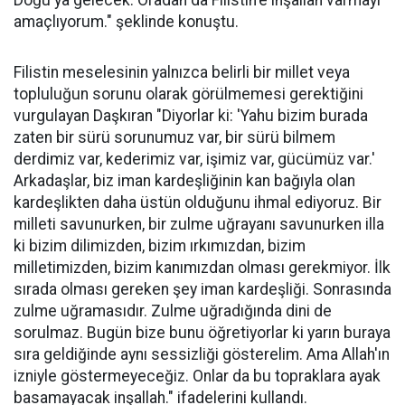
Doğu'ya gelecek. Oradan da Filistin'e inşallah varmayı
amaçlıyorum." şeklinde konuştu.
Filistin meselesinin yalnızca belirli bir millet veya
topluluğun sorunu olarak görülmemesi gerektiğini
vurgulayan Daşkıran "Diyorlar ki: 'Yahu bizim burada
zaten bir sürü sorunumuz var, bir sürü bilmem
derdimiz var, kederimiz var, işimiz var, gücümüz var.'
Arkadaşlar, biz iman kardeşliğinin kan bağıyla olan
kardeşlikten daha üstün olduğunu ihmal ediyoruz. Bir
milleti savunurken, bir zulme uğrayanı savunurken illa
ki bizim dilimizden, bizim ırkımızdan, bizim
milletimizden, bizim kanımızdan olması gerekmiyor. İlk
sırada olması gereken şey iman kardeşliği. Sonrasında
zulme uğramasıdır. Zulme uğradığında dini de
sorulmaz. Bugün bize bunu öğretiyorlar ki yarın buraya
sıra geldiğinde aynı sessizliği gösterelim. Ama Allah'ın
izniyle göstermeyeceğiz. Onlar da bu topraklara ayak
basamayacak inşallah." ifadelerini kullandı.