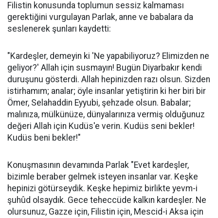
Filistin konusunda toplumun sessiz kalmaması
gerektiğini vurgulayan Parlak, anne ve babalara da
seslenerek şunları kaydetti:
"Kardeşler, demeyin ki 'Ne yapabiliyoruz? Elimizden ne
geliyor?' Allah için susmayın! Bugün Diyarbakır kendi
duruşunu gösterdi. Allah hepinizden razı olsun. Sizden
istirhamım; analar; öyle insanlar yetiştirin ki her biri bir
Ömer, Selahaddin Eyyubi, şehzade olsun. Babalar;
malınıza, mülkünüze, dünyalarınıza vermiş olduğunuz
değeri Allah için Kudüs'e verin. Kudüs seni bekler!
Kudüs beni bekler!"
Konuşmasının devamında Parlak "Evet kardeşler,
bizimle beraber gelmek isteyen insanlar var. Keşke
hepinizi götürseydik. Keşke hepimiz birlikte yevm-i
şuhûd olsaydık. Gece teheccüde kalkın kardeşler. Ne
olursunuz, Gazze için, Filistin için, Mescid-i Aksa için