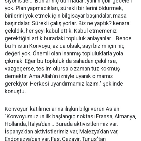
siyonistler... Bunlar hiç durmadan, yani hiçbir geceleri
yok. Plan yapmadıkları, sürekli birilerini öldürmek,
birilerini yok etmek için bilgisayar başındalar, masa
başındalar. Sürekli çalışıyorlar. Biz ne yaptık? kenara
çekildik, her şeyi kabul ettik. Kabul etmemeniz
gerektiğini artık buradaki topluluk anlayanlar... Bence
bu Filistin Konvoyu, az da olsak, sayı bizim için hiç
değeri yok. Önemli olan inanmış topluluklarla yola
çıkmak. Eğer bu topluluk da sahadan çekilirse,
vazgeçerse, teslim olursa o zaman tuz kokmuş
demektir. Ama Allah'ın izniyle uyanık olmamız
gerekiyor. Herkesi uyandırmamız lazım." şeklinde
konuştu.
Konvoyun katılımcılarına ilişkin bilgi veren Aslan
"Konvoyumuzun ilk başlangıç noktası Fransa, Almanya,
Hollanda, İtalya'dan... Burada aktivistlerimiz var.
İspanya'dan aktivistlerimiz var, Malezya'dan var,
Endonezya'dan var, Fas, Cezayir, Tunus'tan