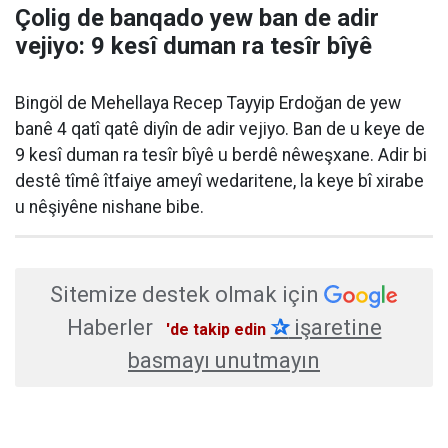
Çolig de banqado yew ban de adir
vejiyo: 9 kesî duman ra tesîr bîyê
Bingöl de Mehellaya Recep Tayyip Erdoğan de yew
banê 4 qatî qatê diyîn de adir vejiyo. Ban de u keye de
9 kesî duman ra tesîr bîyê u berdê nêweşxane. Adir bi
destê tîmê îtfaiye ameyî wedaritene, la keye bî xirabe
u nêşiyêne nishane bibe.
Sitemize destek olmak için
Haberler
✰
işaretine
'de takip edin
basmayı unutmayın