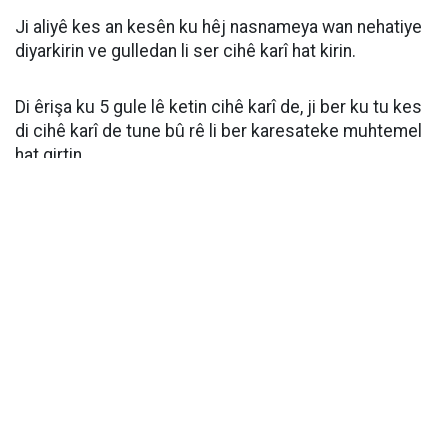
Ji aliyê kes an kesên ku hêj nasnameya wan nehatiye
diyarkirin ve gulledan li ser cihê karî hat kirin.
Di êrişa ku 5 gule lê ketin cihê karî de, ji ber ku tu kes
di cihê karî de tune bû rê li ber karesateke muhtemel
hat girtin.
Li ser agahdarkirinê tîmên polîsan bo herêmê hatin
veguhastin.
Tîmên ku li cihê bûyerê lêkolîn kirin, ji bo girtina kes an
kesên ku êriş pêk anîne xebat dan destpêkirin.
Lêkolîna derbarê bûyerê de berdewam dike.