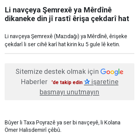
Li navçeya Şemrexê ya Mêrdînê
dikaneke din jî rastî êrişa çekdarî hat
Li navçeya Şemrexê (Mazıdağı) ya Mêrdînê, êrişeke
çekdarî li ser cihê karî hat kirin ku 5 gule lê ketin.
Sitemize destek olmak için
Haberler
✰
işaretine
'de takip edin
basmayı unutmayın
Bûyer li Taxa Poyrazê ya ser bi navçeyê, li Kolana
Ömer Halisdemirî çêbû.