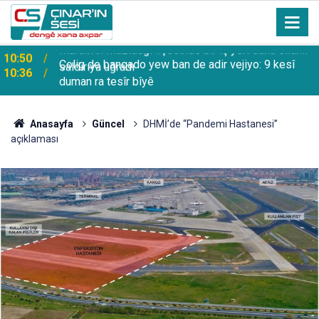
Çolig de banqado yew ban de adir vejiyo: 9 kesî
10:36
duman ra tesîr bîyê
Anasayfa
Güncel
DHMİ’de “Pandemi Hastanesi”
açıklaması