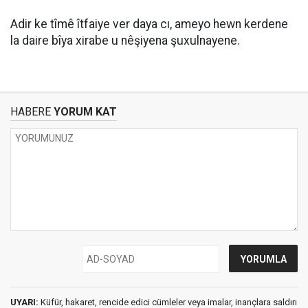
Adir ke tîmê îtfaiye ver daya cı, ameyo hewn kerdene
la daire bîya xirabe u nêşiyena şuxulnayene.
HABERE
YORUM KAT
UYARI:
Küfür, hakaret, rencide edici cümleler veya imalar, inançlara saldırı