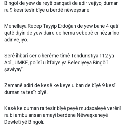
Bingöl de yew daireyê banqadi de adir vejiyo, duman
ra 9 kesî tesîr bîyê u berdê nêweşxane.
Mehellaya Recep Tayyip Erdoğan de yew banê 4 qatî
qatê diyîn de yew daire de hema sebebê cı nêzanîno
adir vejiyo.
Serê îhbarî ser o herême tîmê Tenduristiya 112 ya
Acîl, UMKE, polîsî u îtfaiye ya Belediyeya Bingölî
şawiyayî.
Zemanê adirî de kesê ke keye u ban de bîyê 9 kesî
duman ra tesîr bîyê.
Kesê ke duman ra tesîr bîyê peyê mudaxaleyê verênî
ra bi ambulansan ameyî berdene Nêweşxaneyê
Dewletî yê Bingölî.