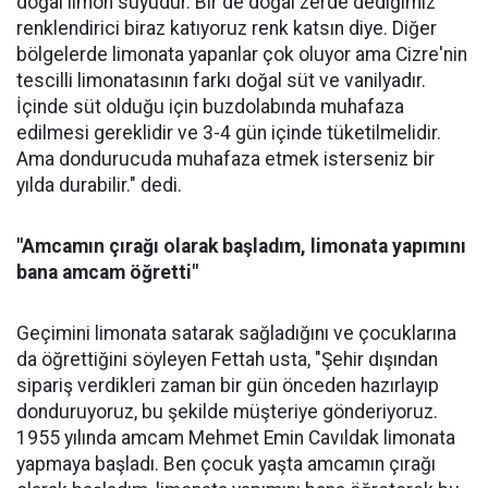
doğal limon suyudur. Bir de doğal zerde dediğimiz
renklendirici biraz katıyoruz renk katsın diye. Diğer
bölgelerde limonata yapanlar çok oluyor ama Cizre'nin
tescilli limonatasının farkı doğal süt ve vanilyadır.
İçinde süt olduğu için buzdolabında muhafaza
edilmesi gereklidir ve 3-4 gün içinde tüketilmelidir.
Ama dondurucuda muhafaza etmek isterseniz bir
yılda durabilir." dedi.
"Amcamın çırağı olarak başladım, limonata yapımını
bana amcam öğretti"
Geçimini limonata satarak sağladığını ve çocuklarına
da öğrettiğini söyleyen Fettah usta, "Şehir dışından
sipariş verdikleri zaman bir gün önceden hazırlayıp
donduruyoruz, bu şekilde müşteriye gönderiyoruz.
1955 yılında amcam Mehmet Emin Cavıldak limonata
yapmaya başladı. Ben çocuk yaşta amcamın çırağı