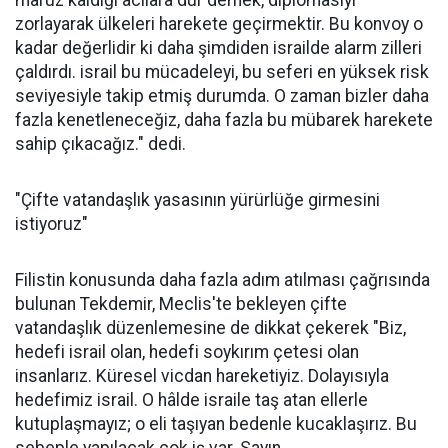
maruz kaldığı acılara dur demek, diplomasiyi
zorlayarak ülkeleri harekete geçirmektir. Bu konvoy o
kadar değerlidir ki daha şimdiden israilde alarm zilleri
çaldırdı. israil bu mücadeleyi, bu seferi en yüksek risk
seviyesiyle takip etmiş durumda. O zaman bizler daha
fazla kenetleneceğiz, daha fazla bu mübarek harekete
sahip çıkacağız." dedi.
"Çifte vatandaşlık yasasının yürürlüğe girmesini
istiyoruz"
Filistin konusunda daha fazla adım atılması çağrısında
bulunan Tekdemir, Meclis'te bekleyen çifte
vatandaşlık düzenlemesine de dikkat çekerek "Biz,
hedefi israil olan, hedefi soykırım çetesi olan
insanlarız. Küresel vicdan hareketiyiz. Dolayısıyla
hedefimiz israil. O hâlde israile taş atan ellerle
kutuplaşmayız; o eli taşıyan bedenle kucaklaşırız. Bu