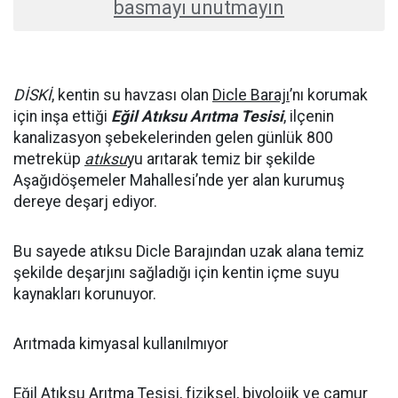
basmayı unutmayın
DİSKİ
, kentin su havzası olan
Dicle Barajı
’nı korumak
için inşa ettiği
Eğil Atıksu Arıtma Tesisi
, ilçenin
kanalizasyon şebekelerinden gelen günlük 800
metreküp
atıksu
yu arıtarak temiz bir şekilde
Aşağıdöşemeler Mahallesi’nde yer alan kurumuş
dereye deşarj ediyor.
Bu sayede atıksu Dicle Barajından uzak alana temiz
şekilde deşarjını sağladığı için kentin içme suyu
kaynakları korunuyor.
Arıtmada kimyasal kullanılmıyor
Eğil Atıksu Arıtma Tesisi, fiziksel, biyolojik ve çamur