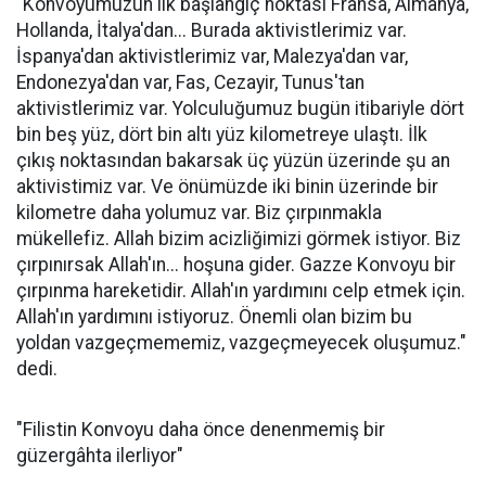
"Konvoyumuzun ilk başlangıç noktası Fransa, Almanya,
Hollanda, İtalya'dan... Burada aktivistlerimiz var.
İspanya'dan aktivistlerimiz var, Malezya'dan var,
Endonezya'dan var, Fas, Cezayir, Tunus'tan
aktivistlerimiz var. Yolculuğumuz bugün itibariyle dört
bin beş yüz, dört bin altı yüz kilometreye ulaştı. İlk
çıkış noktasından bakarsak üç yüzün üzerinde şu an
aktivistimiz var. Ve önümüzde iki binin üzerinde bir
kilometre daha yolumuz var. Biz çırpınmakla
mükellefiz. Allah bizim acizliğimizi görmek istiyor. Biz
çırpınırsak Allah'ın... hoşuna gider. Gazze Konvoyu bir
çırpınma hareketidir. Allah'ın yardımını celp etmek için.
Allah'ın yardımını istiyoruz. Önemli olan bizim bu
yoldan vazgeçmememiz, vazgeçmeyecek oluşumuz."
dedi.
"Filistin Konvoyu daha önce denenmemiş bir
güzergâhta ilerliyor"