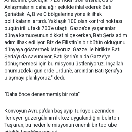
Amacımız çok açık. 7 Ekim’den sonra israil, Oslo
Anlaşmalarını daha ağır şekilde ihlal ederek Batı
Şeria’daki A, B ve C bölgelerine yönelik ilhak
politikalarını artırdı. Yaklaşık 100 olan kontrol noktası
bugün irili ufaklı 700’e ulaştı. Gazze’de yaşananlar
dünya kamuoyunun dikkatini çekerken, Batı Şeria adım
adım ilhak ediliyor. Biz de Filistin’in bir bütün olduğunu
dünyaya göstermek istiyoruz. Gazze ile birlikte Batı
Şeria’yı da savunuyor, Batı Şeria’nın da Gazze’ye
dönüşmemesi için bu misyonu üstleniyoruz. İnşallah
önümüzdeki günlerde Ürdün’e, ardından Batı Şeria’ya
ulaşmayı planlıyoruz." dedi.
"Daha önce denenmemiş bir rota"
Konvoyun Avrupa'dan başlayıp Türkiye üzerinden
ilerleyen güzergâhının ilk kez uygulandığını belirten
Taşkıran, bu nedenle misyonun önemli bir tecrübe