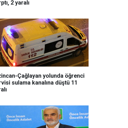
ptı, 2 yaralı
zincan-Çağlayan yolunda öğrenci
rvisi sulama kanalına düştü 11
alı