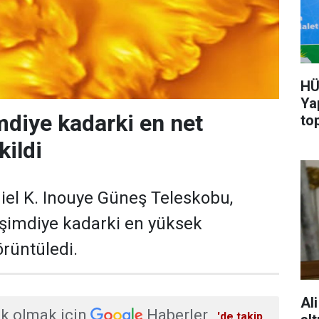
HÜ
Ya
mdiye kadarki en net
to
kildi
iel K. Inouye Güneş Teleskobu,
 şimdiye kadarki en yüksek
rüntüledi.
Ali
k olmak için
Haberler
'de takip