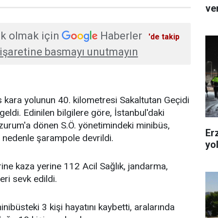
ver
k olmak için
Haberler
'de takip
işaretine basmayı unutmayın
 kara yolunun 40. kilometresi Sakaltutan Geçidi
di. Edinilen bilgilere göre, İstanbul'daki
rzurum'a dönen S.Ö. yönetimindeki minibüs,
Er
 nedenle şarampole devrildi.
yo
ine kaza yerine 112 Acil Sağlık, jandarma,
eri sevk edildi.
nibüsteki 3 kişi hayatını kaybetti, aralarında