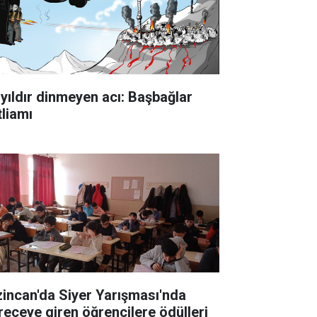
 yıldır dinmeyen acı: Başbağlar
tliamı
zincan'da Siyer Yarışması'nda
receye giren öğrencilere ödülleri