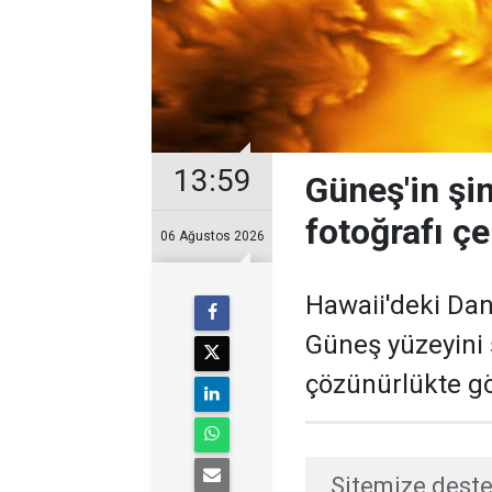
13:59
Güneş'in şi
fotoğrafı çe
06 Ağustos 2026
Hawaii'deki Dan
Güneş yüzeyini
çözünürlükte gö
Sitemize deste