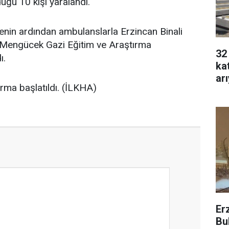
uğu 10 kişi yaralandı.
alenin ardından ambulanslarla Erzincan Binali
i Mengücek Gazi Eğitim ve Araştırma
32
ı.
ka
ar
urma başlatıldı. (İLKHA)
Er
Bu