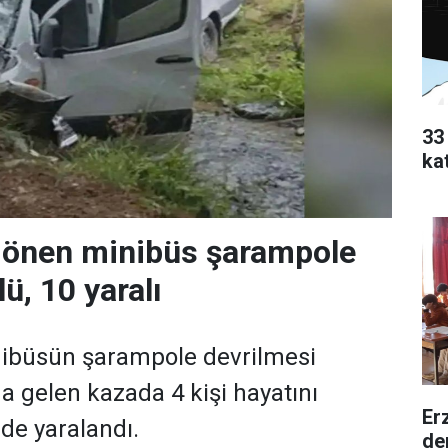
33
ka
önen minibüs şarampole
lü, 10 yaralı
a minibüsün şarampole devrilmesi
 gelen kazada 4 kişi hayatını
Er
 de yaralandı.
de