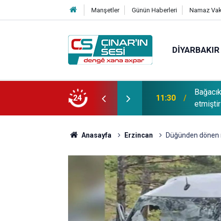
Manşetler
Günün Haberleri
Namaz Vaki
DIYARBAKIR
Bağacı
fotoğrafı çekildi
24
11:30
etmiştir
Anasayfa
Erzincan
Düğünden dönen mi