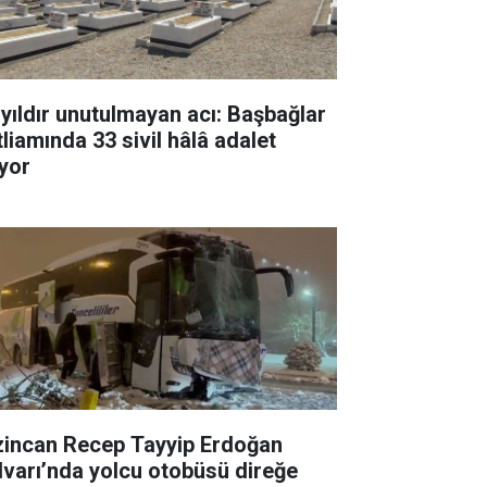
 yıldır unutulmayan acı: Başbağlar
tliamında 33 sivil hâlâ adalet
ıyor
zincan Recep Tayyip Erdoğan
lvarı’nda yolcu otobüsü direğe