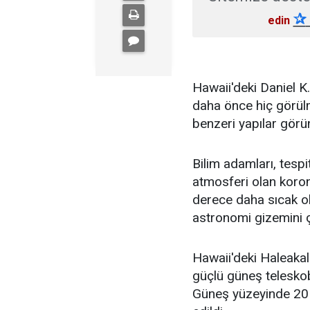
✰
edin
Hawaii'deki Daniel 
daha önce hiç görülm
benzeri yapılar görü
Bilim adamları, tespi
atmosferi olan koro
derece daha sıcak ol
astronomi gizemini ç
Hawaii'deki Haleaka
güçlü güneş teleskob
Güneş yüzeyinde 20 