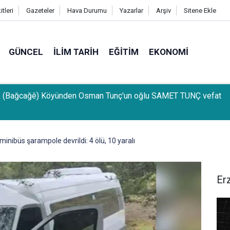
tleri
Gazeteler
Hava Durumu
Yazarlar
Arşiv
Sitene Ekle
GÜNCEL
İLIM TARIH
EĞITIM
EKONOMI
k (Bağcağê) Köyünden Osman Tunç'un oğlu SAMET TUNÇ vefat
nibüs şarampole devrildi: 4 ölü, 10 yaralı
Er