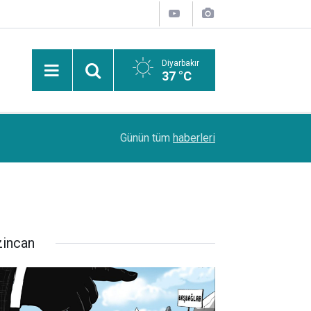
Diyarbakır
37 °C
PDR Uzmanı Muhammed Beşir Özçelik: Hiçbir şe
11:24
Günün tüm
haberleri
başarı sırasına göre tercih yapılmalı
zincan