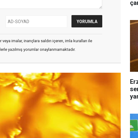
çar
veya imalar, inançlara saldırı içeren, imla kuralları ile
flerle yazılmış yorumlar onaylanmamaktadır.
Er
se
yar