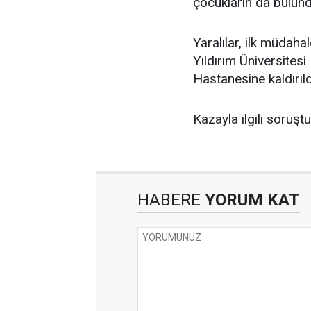
çocukların da bulund
Yaralılar, ilk müdah
Yıldırım Üniversites
Hastanesine kaldırıld
Kazayla ilgili soruşt
HABERE
YORUM KAT