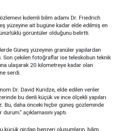
zlemevi kıdemli bilim adamı Dr. Friedrich
eş yüzeyine ait bugüne kadar elde edilmiş en
ürlüklü görüntüler olduğunu belirtti.
erde Güneş yüzeyinin granüler yapılardan
 Son çekilen fotoğraflar ise teleskobun teknik
arına ulaşarak 20 kilometreye kadar olan
üne serdi.
nom Dr. David Kuridze, elde edilen veriler
rinde bu denli küçük ve ince ölçekli yapıları
z. Bu, daha önceki hiçbir güneş gözleminde
r durum." açıklamasını yaptı.
 küçük girdap benzeri oluşumların, bilim