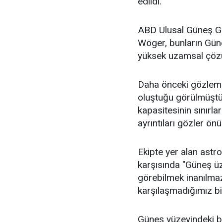
edildi.
ABD Ulusal Güneş Gö
Wöger, bunların Gün
yüksek uzamsal çözün
Daha önceki gözleml
oluştuğu görülmüştü.
kapasitesinin sınırl
ayrıntıları gözler ön
Ekipte yer alan astro
karşısında "Güneş üze
görebilmek inanılma
karşılaşmadığımız bi
Güneş yüzeyindeki bu