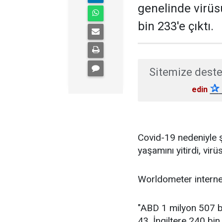
genelinde virüsü
bin 233'e çıktı.
Sitemize deste
✰
edin
Covid-19 nedeniyle 
yaşamını yitirdi, vir
Worldometer internet 
"ABD 1 milyon 507 b
43, İngiltere 240 bin