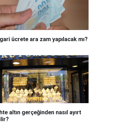
gari ücrete ara zam yapılacak mı?
hte altın gerçeğinden nasıl ayırt
lir?