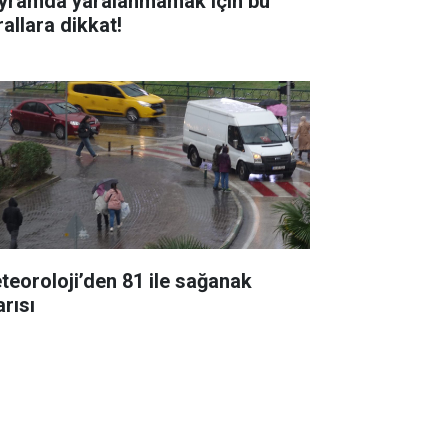
yramda yaralanmamak için bu
rallara dikkat!
teoroloji’den 81 ile sağanak
arısı