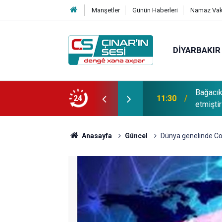
Manşetler
Günün Haberleri
Namaz Vaki
DIYARBAKIR
Bağacı
fotoğrafı çekildi
24
11:30
etmiştir
Anasayfa
Güncel
Dünya genelinde Cor