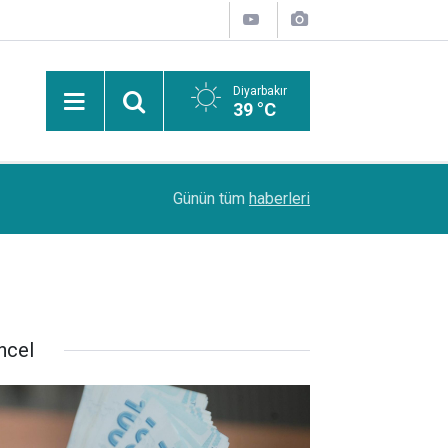
Diyarbakır
39 °C
PDR Uzmanı Muhammed Beşir Özçelik: Hiçbir şe
11:24
Günün tüm
haberleri
başarı sırasına göre tercih yapılmalı
ncel