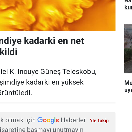
Ba
ku
mdiye kadarki en net
kildi
iel K. Inouye Güneş Teleskobu,
 şimdiye kadarki en yüksek
Me
uy
rüntüledi.
k olmak için
Haberler
'de takip
işaretine basmayı unutmayın