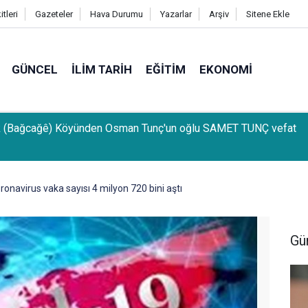
tleri
Gazeteler
Hava Durumu
Yazarlar
Arşiv
Sitene Ekle
GÜNCEL
İLIM TARIH
EĞITIM
EKONOMI
k (Bağcağê) Köyünden Osman Tunç'un oğlu SAMET TUNÇ vefat
onavirus vaka sayısı 4 milyon 720 bini aştı
Gü