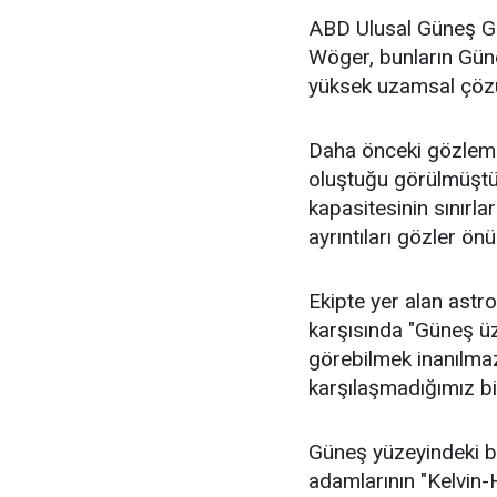
ABD Ulusal Güneş Gö
Wöger, bunların Gün
yüksek uzamsal çözün
Daha önceki gözleml
oluştuğu görülmüştü.
kapasitesinin sınırl
ayrıntıları gözler ön
Ekipte yer alan astro
karşısında "Güneş üze
görebilmek inanılma
karşılaşmadığımız bi
Güneş yüzeyindeki bu
adamlarının "Kelvin-H