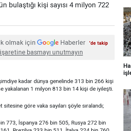
n bulaştığı kişi sayısı 4 milyon 722
k olmak için
Haberler
'de takip
işaretine basmayı unutmayın
Ha
işl
şimdiye kadar dünya genelinde 313 bin 266 kişi
üse yakalanan 1 milyon 813 bin 14 kişi de iyileşti.
sitesine göre vaka sayıları şöyle sıralandı;
in 773, İspanya 276 bin 505, Rusya 272 bin
 161, Brezilya 233 bin 511, İtalya 224 bin 760,