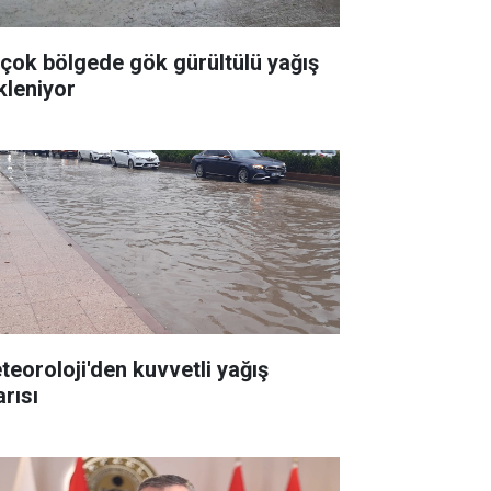
rçok bölgede gök gürültülü yağış
kleniyor
teoroloji'den kuvvetli yağış
arısı