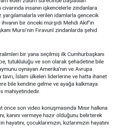
am eden zulüm sürecinde başlatılan
 civarında insanın işkencelerle zindanlara
yargılamalarla verilen idamlarla gencecik
 ihvanın bir önceki mürşidi Mehdi Akif’in
anı Mursi’nin Firavunî zindanlarda şehid
limleri bir yana seçilmiş ilk Cumhurbaşkanı
be, tutukluluğu ve son olarak şehadetine bile
maymunu oynayan Amerika’nın ve Avrupa
tavrı, İslam ülkeleri liderlerine ve hatta ihanet
rlere bile kendine gelme ve ayağa kalkmaya
rs mahiyetindedir.
t önce son video konuşmasında Mısır halkına
nı, kanını vermeye hazır olduğunu belirterek
in hayatını, çocuklarımızın, kızlarımızın hayatını