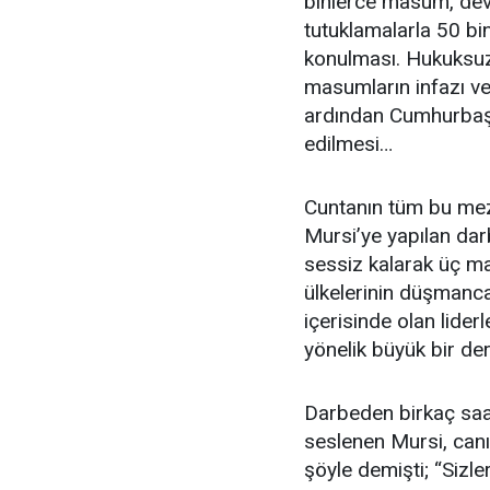
binlerce masum, dev
tutuklamalarla 50 bin
konulması. Hukuksuz 
masumların infazı ve
ardından Cumhurbaşk
edilmesi…
Cuntanın tüm bu meza
Mursi’ye yapılan dar
sessiz kalarak üç 
ülkelerinin düşmanca 
içerisinde olan lide
yönelik büyük bir de
Darbeden birkaç saa
seslenen Mursi, canı
şöyle demişti; “Sizler