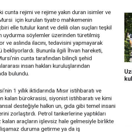
ki cunta rejimi ve rejime yakın duran isimler ve
ursi için kurulan tiyatro mahkemenin
biri elle tutulur kanıt ve delili olan suçları teşkil
uydurma söylemler üzerinden türetilmiş
or ve aslında ilacını, tedavisini yapmayarak
ekliyorlardı. Bununla ilgili İhvan hareketi,
rsi’nin cunta tarafından bilinçli şehid
slararası insan hakları kuruluşlarından
Uz
ında bulundu.
ku
in 1 yıllık iktidarında Mısır istihbaratı ve
alan bürokrasisi, siyonist istihbaratı ve kimi
nansal desteğiyle halkın un, gıda gibi temel insani
rini zorlaştırdı. Petrol tankerlerine yaptıkları
z kalan araçların işlevsiz hale gelmesiyle birlikte
alışamaz duruma getirme ya da iş