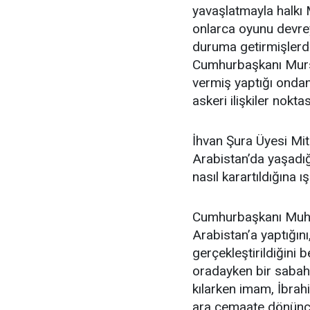
yavaşlatmayla halkı M
onlarca oyunu devre
duruma getirmişlerd
Cumhurbaşkanı Mursi 
vermiş yaptığı ondan 
askeri ilişkiler nokt
İhvan Şura Üyesi Mi
Arabistan’da yaşadığı
nasıl karartıldığına ış
Cumhurbaşkanı Muham
Arabistan’a yaptığın
gerçekleştirildiğini 
oradayken bir saba
kılarken imam, İbrah
ara cemaate dönünce