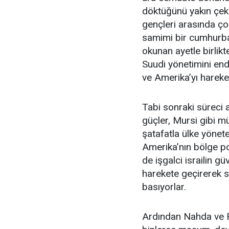
döktüğünü yakın çek
gençleri arasında ço
samimi bir cumhurbaş
okunan ayetle birlikt
Suudi yönetimini en
ve Amerika’yı hareket
Tabi sonraki süreci 
güçler, Mursi gibi müt
şatafatla ülke yönete
Amerika’nın bölge po
de işgalci israilin g
harekete geçirerek se
basıyorlar.
Ardından Nahda ve R