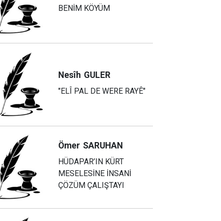
BENİM KÖYÜM
Nesîh
GULER
"ELÎ PAL DE WERE RAYÊ"
Ömer
SARUHAN
HÜDAPAR’IN KÜRT
MESELESİNE İNSANİ
ÇÖZÜM ÇALIŞTAYI