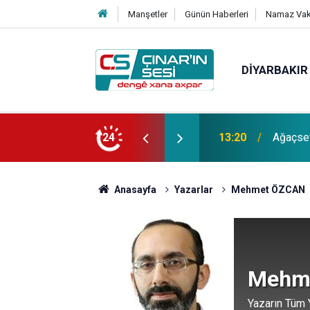
Manşetler
Günün Haberleri
Namaz Vaki
DIYARBAKIR
ABDULHALİM GÜNDÜZ vefat etmiştir
24
13:10
Çınarlı
Anasayfa
Yazarlar
Mehmet ÖZCAN
Mehm
Yazarın Tüm Y