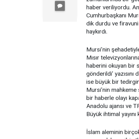
haber veriliyordu. A
Cumhurbaşkanı Mursi
dik durdu ve firavun
haykırdı.
Mursi’nin şehadetiyl
Mısır televizyonları
haberini okuyan bir 
gönderildi’ yazısın
ise büyük bir tedirgi
Mursi’nin mahkeme sa
bir haberle olayı kap
Anadolu ajansı ve TR
Büyük ihtimal yayını 
İslam aleminin birço