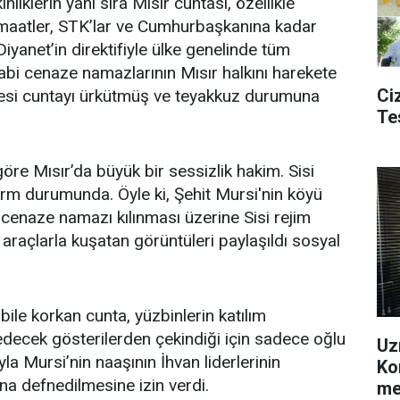
nliklerin yanı sıra Mısır cuntası, özellikle
emaatler, STK’lar ve Cumhurbaşkanına kadar
iyanet’in direktifiyle ülke genelinde tüm
yabi cenaze namazlarının Mısır halkını harekete
Ciz
şesi cuntayı ürkütmüş ve teyakkuz durumuna
Te
öre Mısır’da büyük bir sessizlik hakim. Sisi
arm durumunda. Öyle ki, Şehit Mursi'nin köyü
cenaze namazı kılınması üzerine Sisi rejim
ı araçlarla kuşatan görüntüleri paylaşıldı sosyal
ile korkan cunta, yüzbinlerin katılım
decek gösterilerden çekindiği için sadece oğlu
Uz
yla Mursi’nin naaşının İhvan liderlerinin
Ko
na defnedilmesine izin verdi.
me