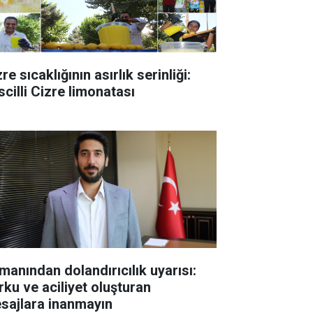
re sıcaklığının asırlık serinliği:
scilli Cizre limonatası
manından dolandırıcılık uyarısı:
rku ve aciliyet oluşturan
sajlara inanmayın