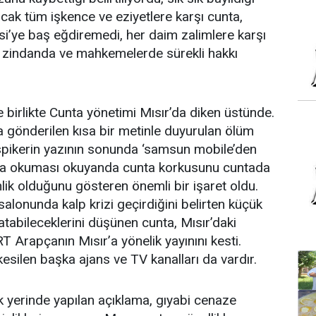
ncak tüm işkence ve eziyetlere karşı cunta,
’ye baş eğdiremedi, her daim zalimlere karşı
i zindanda ve mahkemelerde sürekli hakkı
e birlikte Cunta yönetimi Mısır’da diken üstünde.
na gönderilen kısa bir metinle duyurulan ölüm
spikerin yazının sonunda ‘samsun mobile’den
ı da okuması okuyanda cunta korkusunu cuntada
nlik olduğunu gösteren önemli bir işaret oldu.
lonunda kalp krizi geçirdiğini belirten küçük
atabileceklerini düşünen cunta, Mısır’daki
T Arapçanın Mısır’a yönelik yayınını kesti.
kesilen başka ajans ve TV kanalları da vardır.
k yerinde yapılan açıklama, gıyabi cenaze