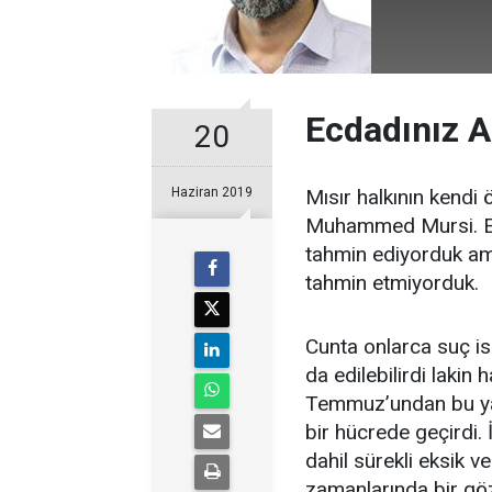
Ecdadınız 
20
Haziran 2019
Mısır halkının kendi 
Muhammed Mursi. Eve
tahmin ediyorduk am
tahmin etmiyorduk.
Cunta onlarca suç is
da edilebilirdi lakin
Temmuz’undan bu yana
bir hücrede geçirdi.
dahil sürekli eksik 
zamanlarında bir gözü