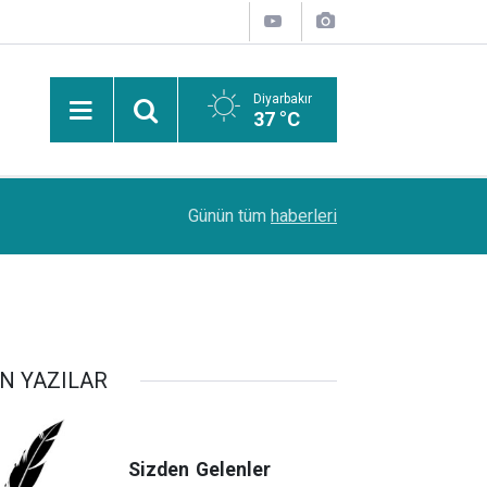
Diyarbakır
37 °C
09:48
Cizre sıcaklığının asırlık serinliği: Tescilli Cizre
Günün tüm
haberleri
N YAZILAR
Sizden
Gelenler