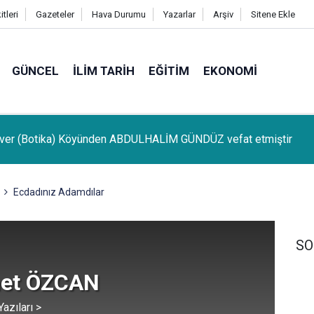
tleri
Gazeteler
Hava Durumu
Yazarlar
Arşiv
Sitene Ekle
GÜNCEL
İLIM TARIH
EĞITIM
EKONOMI
 genç motosiklet kazasında hayatını kaybetti
Ecdadınız Adamdılar
SO
et ÖZCAN
azıları >