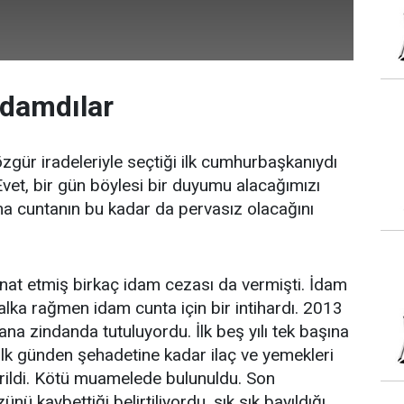
Adamdılar
özgür iradeleriyle seçtiği ilk cumhurbaşkanıydı
t, bir gün böylesi bir duyumu alacağımızı
a cuntanın bu kadar da pervasız olacağını
nat etmiş birkaç idam cezası da vermişti. İdam
 halka rağmen idam cunta için bir intihardı. 2013
 zindanda tutuluyordu. İlk beş yılı tek başına
 İlk günden şehadetine kadar ilaç ve yemekleri
verildi. Kötü muamelede bulunuldu. Son
nü kaybettiği belirtiliyordu, sık sık bayıldığı