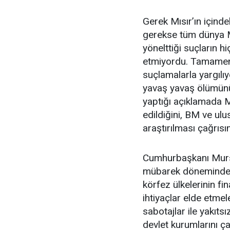
Gerek Mısır’ın içinde
gerekse tüm dünya M
yönelttiği suçların hiç
etmiyordu. Tamamen 
suçlamalarla yargılıy
yavaş yavaş ölümünü b
yaptığı açıklamada Mu
edildiğini, BM ve ulu
araştırılması çağrıs
Cumhurbaşkanı Mursi’n
mübarek döneminden k
körfez ülkelerinin fi
ihtiyaçlar elde etmele
sabotajlar ile yakıtsı
devlet kurumlarını ç