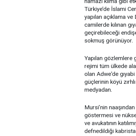
namazı kılma gibi etki
Türkiye’de İslami C
yapılan açıklama ve D
camilerde kılınan gı
geçirebileceği endi
sokmuş görünüyor.
Yapılan gözlemlere g
rejimi tüm ülkede al
olan Adwe'de gıyabi 
güçlerinin köyü zırhl
medyadan.
Mursi’nin naaşından b
göstermesi ve nükse
ve avukatının katılımı
defnedildiği kabrista