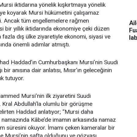
ursi iktidarına yönelik kışkırtmaya yönelik
ye koyarak Mursi hükümetini çalışamaz
i. Ancak tüm engellemelere rağmen
Ai
bir yıllık iktidarında ekonomiye çeki düzen
Fuat Zengin: Ann
fazla dış ülke ziyaretiyle ekonomi, siyasi ve
la
asında önemli adımlar atmıştı.
bir
thad Haddad’ın Cumhurbaşkanı Mursi’nin Suudi
 bir anısına dair anlatısı, Mısır’ın geleceğinin
ık tutuyor.
med Mursi’nin ilk ziyaretini Suudi
ı, Kral Abdullah’la olumlu bir görüşme
belirten Haddad anlatıyor; “Mursi daha
h namazında Kâbe’de imamın arkasında namaz
im süresini okuyor. İmamı çeken kameralar bir
 Mursi’nin safta olduğunu ve gözyaşı