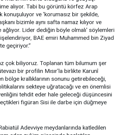
ime alıyor. Tabi bu görüntü körfez Arap
k konuşuluyor ve 'korumasız bir şekilde,
kanı bizimle aynı safta namaz kılıyor ve
e ağlıyor. Lider dediğin böyle olmalı' söylemleri
dişelendiriyor, BAE emiri Muhammed bin Ziyad
e geçiriyor.”
az çok biliyoruz. Toplanan tüm bilumum şer
evazı bir profilin Mısır’la birlikte Karunî
n bölge krallıklarının sonunu getirebileceği,
litikalarını sekteye uğratacağı ve en önemlisi
üvenliğini tehdit eder hale geleceği düşüncesini
çtikleri figüran Sisi ile darbe için düğmeye
abiatül Adevviye meydanlarında katledilen