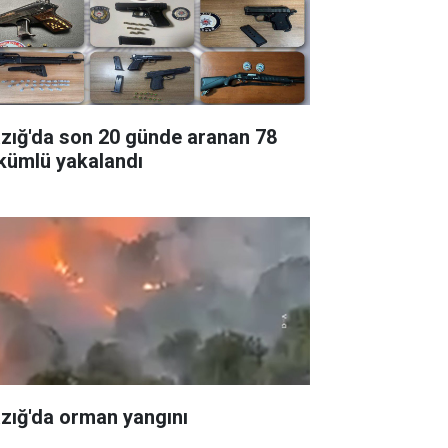
azığ'da son 20 günde aranan 78
kümlü yakalandı
azığ'da orman yangını