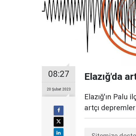
08:27
Elazığ'da a
20 Şubat 2023
Elazığ'ın Palu 
artçı depremler
Sitemize deste