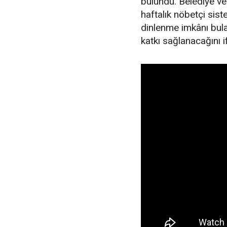
bulundu. Belediye ve 
haftalık nöbetçi sist
dinlenme imkânı bula
katkı sağlanacağını if