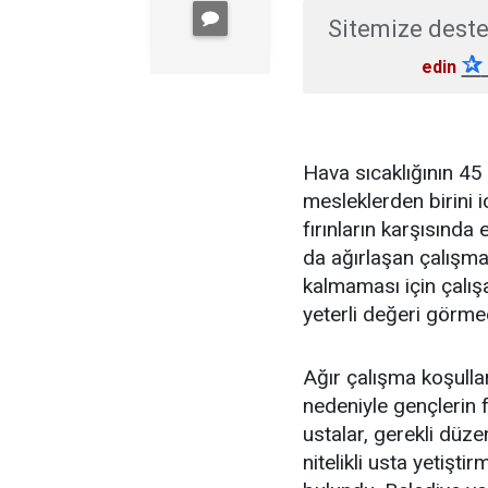
Sitemize deste
✰
edin
Hava sıcaklığının 45
mesleklerden birini i
fırınların karşısınd
da ağırlaşan çalışm
kalmaması için çalış
yeterli değeri görmed
Ağır çalışma koşulla
nedeniyle gençlerin f
ustalar, gerekli düz
nitelikli usta yetişt