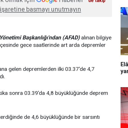
'de takip
işaretine basmayı unutmayın
 Yönetimi Başkanlığı'ndan (AFAD)
alınan bilgiye
lçesinde gece saatlerinde art arda depremler
El
na gelen depremlerden ilki 03.37'de 4,7
yar
dı.
ika sonra 03.39'da 4,8 büyüklüğünde deprem
terdiğinde de 4,6 büyüklüğünde bir sarsıntı