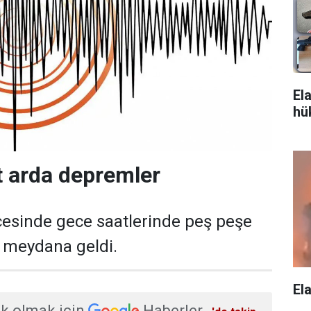
El
hü
rt arda depremler
ilçesinde gece saatlerinde peş peşe
 meydana geldi.
El
k olmak için
Haberler