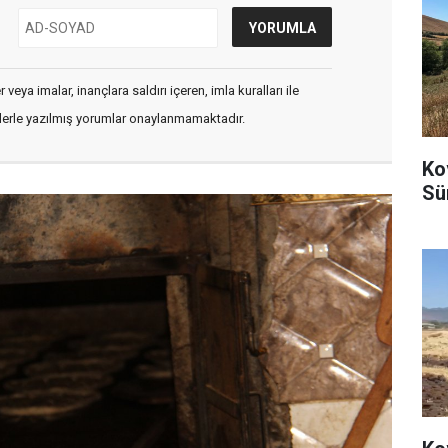
veya imalar, inançlara saldırı içeren, imla kuralları ile
flerle yazılmış yorumlar onaylanmamaktadır.
Kov
Sü