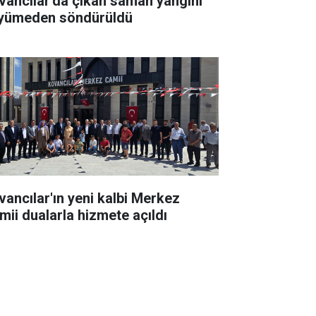
vancılar'da çıkan saman yangını
yümeden söndürüldü
vancılar'ın yeni kalbi Merkez
mii dualarla hizmete açıldı