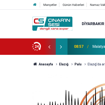
Manşetler
Günün Haberleri
Namaz Vaki
DIYARBAKIR
 su tüketimi ciddi sağlık sorunlarına yol
24
08:57
Malatya'
Anasayfa
Elazığ
Palu
Elazığ'da a