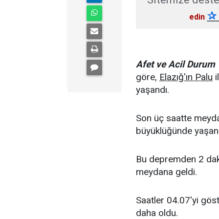
✰
edin
Afet ve Acil Durum
göre,
Elazığ'ın Palu
i
yaşandı.
Son üç saatte meyda
büyüklüğünde yaşan
Bu depremden 2 dak
meydana geldi.
Saatler 04.07'yi gös
daha oldu.