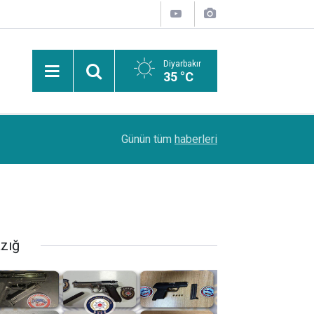
Diyarbakır
35 °C
08:55
Siirt'te koruma altındaki 5 yaban keçisini avlaya
Günün tüm
haberleri
azığ