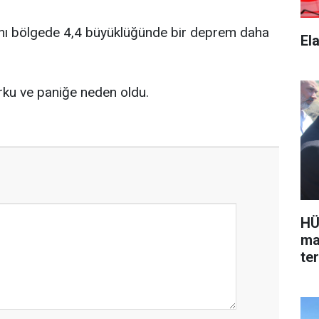
ynı bölgede 4,4 büyüklüğünde bir deprem daha
El
rku ve paniğe neden oldu.
HÜ
ma
te