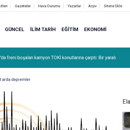
tleri
Gazeteler
Hava Durumu
Yazarlar
Arşiv
Sitene Ekle
GÜNCEL
İLIM TARIH
EĞITIM
EKONOMI
da freni boşalan kamyon TOKİ konutlarına çarptı: Bir yaralı
rt arda depremler
El