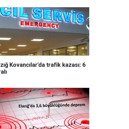
âzığ Kovancılar'da trafik kazası: 6
alı