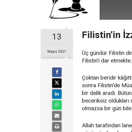
Filistin’in İz
13
Mayıs 2021
Üç gündür Filistin d
Filistin’i dar etmekte.
Çoktan beridir kâğıtt
sonra Filistin’de Mü
bir delik aradı. Bütü
beceriksiz oldukları
olmazsa bir gün bil
Allah tarafından lane