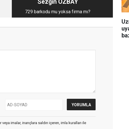
Sezgin ÖZBAY
729 barkodu mu yoksa firma mı?
Uz
uya
baz
veya imalar, inançlara saldırı içeren, imla kuralları ile