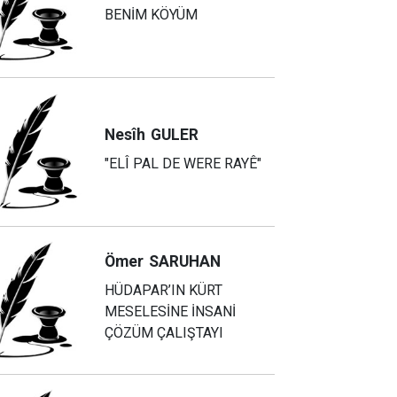
BENİM KÖYÜM
Nesîh
GULER
"ELÎ PAL DE WERE RAYÊ"
Ömer
SARUHAN
HÜDAPAR’IN KÜRT
MESELESİNE İNSANİ
ÇÖZÜM ÇALIŞTAYI