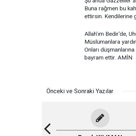
Şu anda Gazzeliler ab
Buna rağmen bu kahram
ettirsin. Kendilerine
Allah’ım Bedir’de, U
Müslümanlara yardım
Onları düşmanlarına 
bayram ettir. AMİN
Önceki ve Sonraki Yazılar