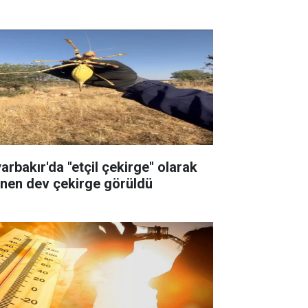
yarbakır'da "etçil çekirge" olarak
linen dev çekirge görüldü