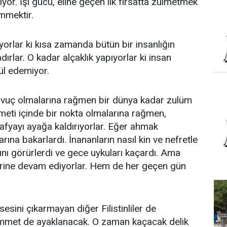
or. İşi gücü, eline geçen ilk fırsatta zulmetmek
mmektir.
yorlar ki kısa zamanda bütün bir insanlığın
ırlar. O kadar alçaklık yapıyorlar ki insan
ül edemiyor.
avuç olmalarına rağmen bir dünya kadar zulüm
meti içinde bir nokta olmalarına rağmen,
rafyayı ayağa kaldırıyorlar. Eğer ahmak
arına bakarlardı. İnananların nasıl kin ve nefretle
rını görürlerdi ve gece uykuları kaçardı. Ama
rine devam ediyorlar. Hem de her geçen gün
esini çıkarmayan diğer Filistinliler de
 ümmet de ayaklanacak. O zaman kaçacak delik