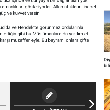
luka içinde ve dünyayla bir bağlantıları yok.
anlıkları gösteriyorlar. Allah attıklarını isabet
 güç ve kuvvet versin.
hud’da ve Hendek’te görünmez ordularınla
 ettiğin gibi bu Müslümanlara da yardım et.
karşı muzaffer eyle. Bu bayramı onlara çifte
Di
bi