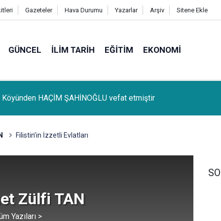
tleri
Gazeteler
Hava Durumu
Yazarlar
Arşiv
Sitene Ekle
GÜNCEL
İLIM TARIH
EĞITIM
EKONOMI
o Köyünden HAÇİM ŞAHİNOĞLU vefat etmiştir
R Hani İlçe Başkanı Aziz Demir'den Piraziz Türbesi için çağrı: 
hipsiz bırakılmamalı
N
Filistin’in İzzetli Evlatları
SO
t Zülfi TAN
üm Yazıları >