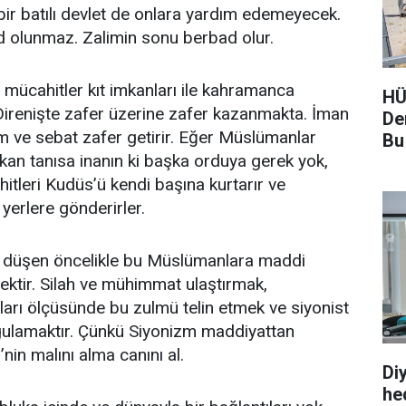
ir batılı devlet de onlara yardım edemeyecek.
d olunmaz. Zalimin sonu berbad olur.
li mücahitler kıt imkanları ile kahramanca
HÜ
irenişte zafer üzerine zafer kazanmakta. İman
De
m ve sebat zafer getirir. Eğer Müslümanlar
Bu
kan tanısa inanın ki başka orduya gerek yok,
ahitleri Kudüs’ü kendi başına kurtarır ve
i yerlere gönderirler.
 düşen öncelikle bu Müslümanlara maddi
ktir. Silah ve mühimmat ulaştırmak,
arı ölçüsünde bu zulmü telin etmek ve siyonist
gulamaktır. Çünkü Siyonizm maddiyattan
nin malını alma canını al.
Di
hed