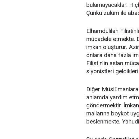
bulamayacaklar. Hiçb
Çünkü zulüm ile aba
Elhamdulilah Filistin
mücadele etmekte. D
imkan oluşturur. Azi
onlara daha fazla im
Filistin’in aslan müc
siyonistleri geldikler
Diğer Müslümanlara
anlamda yardım etme
göndermektir. İmkanl
mallarına boykot uy
beslenmekte. Yahudi’