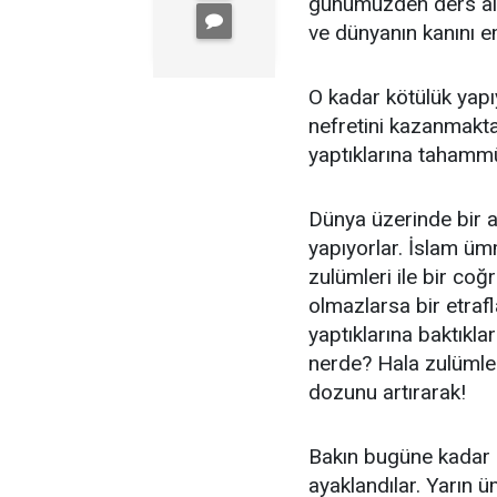
günümüzden ders alıy
ve dünyanın kanını e
O kadar kötülük yapı
nefretini kazanmaktad
yaptıklarına tahamm
Dünya üzerinde bir 
yapıyorlar. İslam üm
zulümleri ile bir coğ
olmazlarsa bir etrafl
yaptıklarına baktıkla
nerde? Hala zulümle
dozunu artırarak!
Bakın bugüne kadar s
ayaklandılar. Yarın