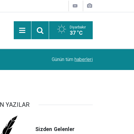
Diyarbakır
37 °C
Bu
15:22
Diyarbakır’da 4 ayrı kurşunlama ve yaralama olay
Günün tüm
haberleri
N YAZILAR
Sizden
Gelenler