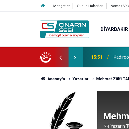
Manşetler
Günün Haberleri
Namaz Vaki
DIYARBAKIR
15:51
Kadırq
HÜDA PA
24
15:24
alan sa
Anasayfa
Yazarlar
Mehmet Zülfi TA
Mehme
Yazarın T