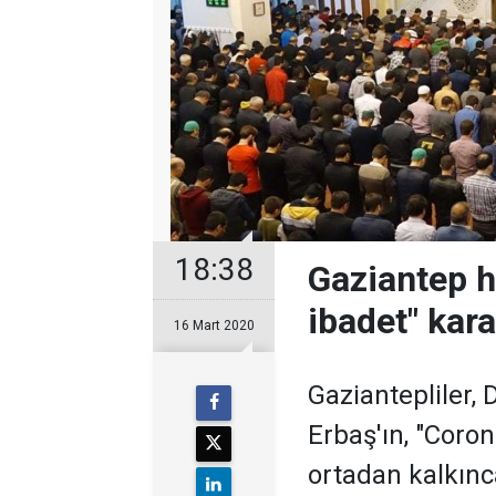
18:38
Gaziantep ha
ibadet" kara
16 Mart 2020
Gaziantepliler, D
Erbaş'ın, "Coro
ortadan kalkınc