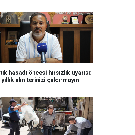
tık hasadı öncesi hırsızlık uyarısı:
 yıllık alın terinizi çaldırmayın