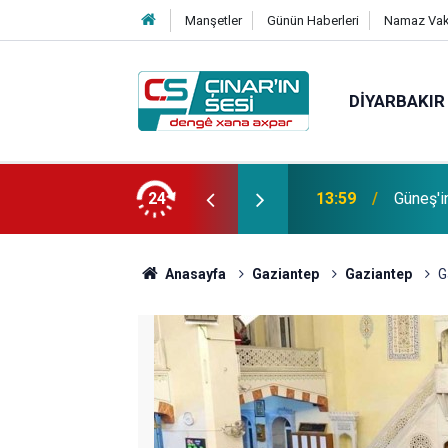
Manşetler
Günün Haberleri
Namaz Vaki
DIYARBAKIR
Bağacı
fotoğrafı çekildi
24
11:30
etmiştir
Anasayfa
Gaziantep
Gaziantep
G