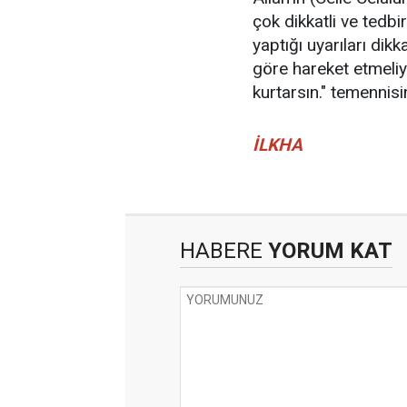
çok dikkatli ve tedbi
yaptığı uyarıları dikk
göre hareket etmeliyi
kurtarsın." temennis
İLKHA
HABERE
YORUM KAT