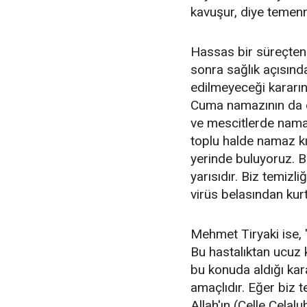
kavuşur, diye temenn
Hassas bir süreçten 
sonra sağlık açısın
edilmeyeceği kararın
Cuma namazının da d
ve mescitlerde nama
toplu halde namaz k
yerinde buluyoruz. Bi
yarısıdır. Biz temizl
virüs belasından kurtu
Mehmet Tiryaki ise, 
Bu hastalıktan ucuz 
bu konuda aldığı kar
amaçlıdır. Eğer biz t
Allah'ın (Celle Celal