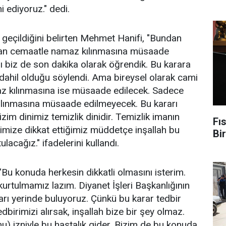
i ediyoruz." dedi.
geçildiğini belirten Mehmet Hanifi, "Bundan
dan cemaatle namaz kılınmasına müsaade
ı biz de son dakika olarak öğrendik. Bu karara
ahil olduğu söylendi. Ama bireysel olarak cami
z kılınmasına ise müsaade edilecek. Sadece
ılınmasına müsaade edilmeyecek. Bu kararı
zim dinimiz temizlik dinidir. Temizlik imanın
Fıs
iğimize dikkat ettiğimiz müddetçe inşallah bu
Bir
lacağız." ifadelerini kullandı.
"Bu konuda herkesin dikkatli olmasını isterim.
kurtulmamız lazım. Diyanet İşleri Başkanlığının
arı yerinde buluyoruz. Çünkü bu karar tedbir
edbirimizi alırsak, inşallah bize bir şey olmaz.
uhu) izniyle bu hastalık gider. Bizim de bu konuda