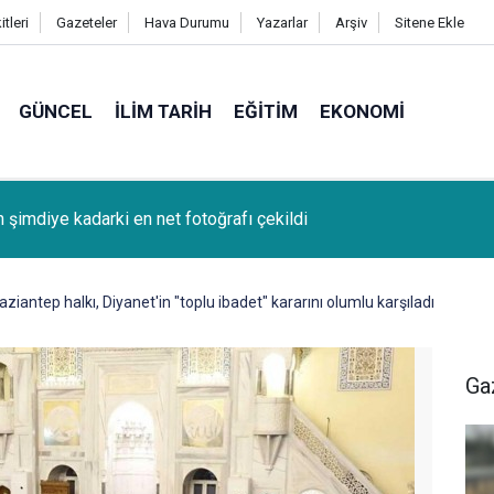
tleri
Gazeteler
Hava Durumu
Yazarlar
Arşiv
Sitene Ekle
GÜNCEL
İLIM TARIH
EĞITIM
EKONOMI
k (Bağcağê) Köyünden Osman Tunç'un oğlu SAMET TUNÇ vefat
aziantep halkı, Diyanet'in "toplu ibadet" kararını olumlu karşıladı
Ga