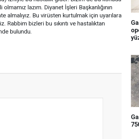
rli olmamız lazım. Diyanet İşleri Başkanlığının
ate almalıyız. Bu virüsten kurtulmak için uyarılara
Ga
z. Rabbim bizleri bu sıkıntı ve hastalıktan
op
inde bulundu.
yü
Ga
75