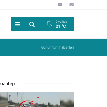
Diyarbakır
21 °C
PDR Uzmanı Muhammed Beşir Özçelik: Hiçbir şe
11:24
Günün tüm
haberleri
başarı sırasına göre tercih yapılmalı
ziantep