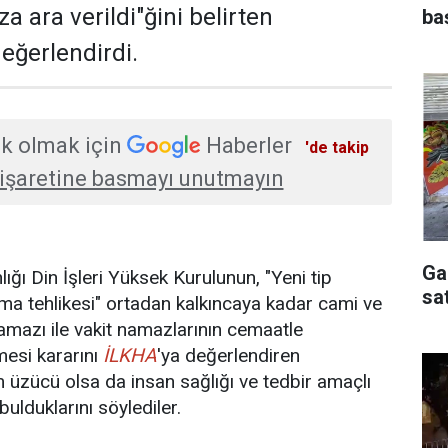
 ara verildi"ğini belirten
baş
eğerlendirdi.
k olmak için
Haberler
'de takip
işaretine basmayı unutmayın
Ga
lığı Din İşleri Yüksek Kurulunun, "Yeni tip
sa
ma tehlikesi" ortadan kalkıncaya kadar cami ve
mazı ile vakit namazlarının cemaatle
mesi kararını
İLKHA
'ya değerlendiren
m üzücü olsa da insan sağlığı ve tedbir amaçlı
ulduklarını söylediler.