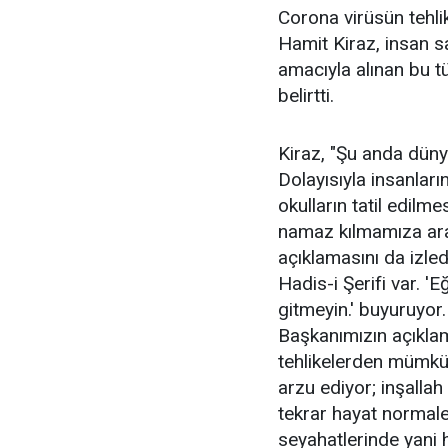
Corona virüsün tehlik
Hamit Kiraz, insan sa
amacıyla alınan bu t
belirtti.
Kiraz, "Şu anda dünya
Dolayısıyla insanları
okulların tatil edil
namaz kılmamıza ara 
açıklamasını da izl
Hadis-i Şerifi var. '
gitmeyin.' buyuruyor.
Başkanımızın açıklam
tehlikelerden mümkü
arzu ediyor; inşallah
tekrar hayat normale 
seyahatlerinde yani 