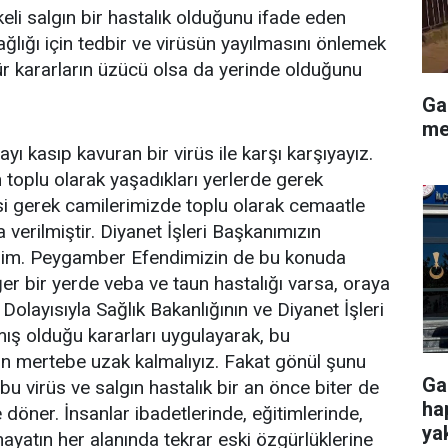
eli salgın bir hastalık olduğunu ifade eden
ğlığı için tedbir ve virüsün yayılmasını önlemek
ür kararların üzücü olsa da yerinde olduğunu
Ga
me
yı kasıp kavuran bir virüs ile karşı karşıyayız.
n toplu olarak yaşadıkları yerlerde gerek
mesi gerek camilerimizde toplu olarak cemaatle
verilmiştir. Diyanet İşleri Başkanımızın
edim. Peygamber Efendimizin de bu konuda
Eğer bir yerde veba ve taun hastalığı varsa, oraya
 Dolayısıyla Sağlık Bakanlığının ve Diyanet İşleri
ış olduğu kararları uygulayarak, bu
n mertebe uzak kalmalıyız. Fakat gönül şunu
Ga
 bu virüs ve salgın hastalık bir an önce biter de
ha
döner. İnsanlar ibadetlerinde, eğitimlerinde,
ya
hayatın her alanında tekrar eski özgürlüklerine