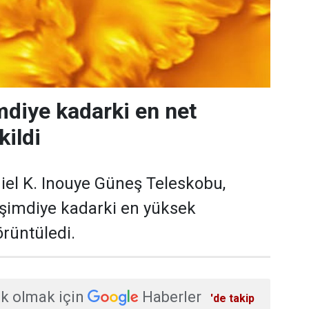
mdiye kadarki en net
kildi
iel K. Inouye Güneş Teleskobu,
 şimdiye kadarki en yüksek
rüntüledi.
k olmak için
Haberler
'de takip