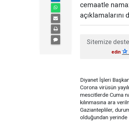
cemaatle namaza
açıklamalarını d
Sitemize deste
✰
edin
Diyanet İşleri Başkan
Corona virüsün yayıl
mescitlerde Cuma na
kılınmasına ara veril
Gaziantepliler, duru
olduğundan yerinde b