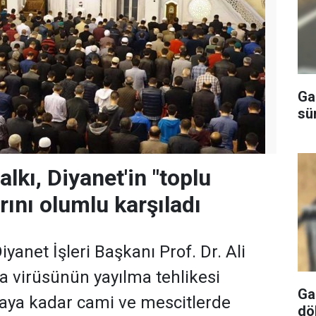
Ga
sü
lkı, Diyanet'in "toplu
rını olumlu karşıladı
iyanet İşleri Başkanı Prof. Dr. Ali
na virüsünün yayılma tehlikesi
Ga
aya kadar cami ve mescitlerde
dö