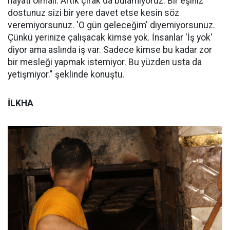
hayatı olmalı. Artık çırak da bulamıyoruz. Bir eşiniz
dostunuz sizi bir yere davet etse kesin söz
veremiyorsunuz. 'O gün geleceğim' diyemiyorsunuz.
Çünkü yerinize çalışacak kimse yok. İnsanlar 'İş yok'
diyor ama aslında iş var. Sadece kimse bu kadar zor
bir mesleği yapmak istemiyor. Bu yüzden usta da
yetişmiyor." şeklinde konuştu.
İLKHA