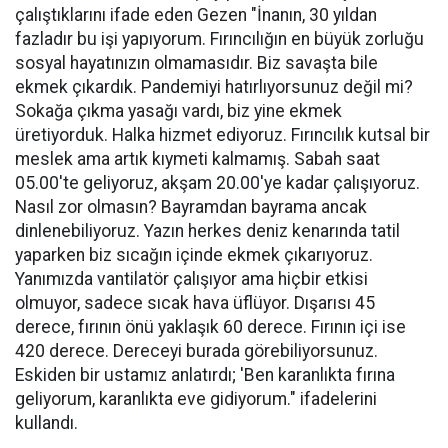
çalıştıklarını ifade eden Gezen "İnanın, 30 yıldan
fazladır bu işi yapıyorum. Fırıncılığın en büyük zorluğu
sosyal hayatınızın olmamasıdır. Biz savaşta bile
ekmek çıkardık. Pandemiyi hatırlıyorsunuz değil mi?
Sokağa çıkma yasağı vardı, biz yine ekmek
üretiyorduk. Halka hizmet ediyoruz. Fırıncılık kutsal bir
meslek ama artık kıymeti kalmamış. Sabah saat
05.00'te geliyoruz, akşam 20.00'ye kadar çalışıyoruz.
Nasıl zor olmasın? Bayramdan bayrama ancak
dinlenebiliyoruz. Yazın herkes deniz kenarında tatil
yaparken biz sıcağın içinde ekmek çıkarıyoruz.
Yanımızda vantilatör çalışıyor ama hiçbir etkisi
olmuyor, sadece sıcak hava üflüyor. Dışarısı 45
derece, fırının önü yaklaşık 60 derece. Fırının içi ise
420 derece. Dereceyi burada görebiliyorsunuz.
Eskiden bir ustamız anlatırdı; 'Ben karanlıkta fırına
geliyorum, karanlıkta eve gidiyorum." ifadelerini
kullandı.