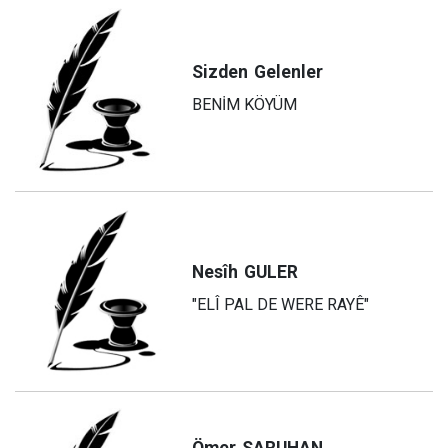
Sizden
Gelenler
BENİM KÖYÜM
Nesîh
GULER
"ELÎ PAL DE WERE RAYÊ"
Ömer
SARUHAN