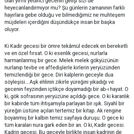
olan yirmi yedinci gecenin gelişi sizi de
heyecanlandırmıyor mu? Şu günlerin zamanının farklı
hayırlara gebe olduğu ve bilmediğimiz ne muhteşem
müjdeleri içerdiğini düşündükçe insan bir başka
oluyor.
Ki Kadir gecesi bir ömre tekâmül edecek en bereketli
ve en özel fırsat. O ki esenlik gecesi, nurlarla
harmanlanmış bir gece. Melek melek gökyüzünün
nurlanıp tevbe ve affedişlerle kirlerin yeryüzünden
temizlendiği bir gece. Diri kalplerin geceyle dua
söyleşisi… Aşk ehlinin zikirle yüreğini yıkadığı ve
gecenin feyzinden içtikçe doyamadığı bir ab-ı hayat. O
ki, gök sofrasının yeryüzüne açıldığı gece. O ki karanlık
bir kabirde tüm ihtişamıyla parlayan bir ışık. Siyahî bir
yüreğin üstüne açılan tertemiz bir kitap. Ak rengine
boyanmış bir kalbin temiz sayfaya duruşu. O gece ki
tüm karaları nura gark eden bir an. O ki, Kadir gecesi.
Kadrin gecesi. Bu geceyle birlikte insan kadrinin de