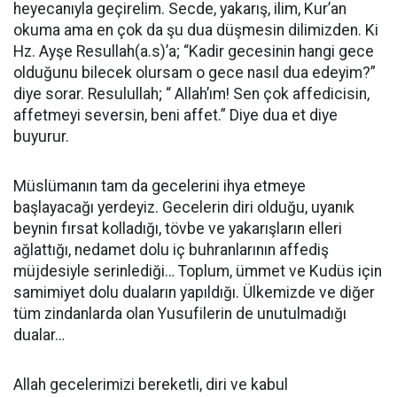
heyecanıyla geçirelim. Secde, yakarış, ilim, Kur’an
okuma ama en çok da şu dua düşmesin dilimizden. Ki
Hz. Ayşe Resullah(a.s)’a; “Kadir gecesinin hangi gece
olduğunu bilecek olursam o gece nasıl dua edeyim?”
diye sorar. Resulullah; “ Allah’ım! Sen çok affedicisin,
affetmeyi seversin, beni affet.” Diye dua et diye
buyurur.
Müslümanın tam da gecelerini ihya etmeye
başlayacağı yerdeyiz. Gecelerin diri olduğu, uyanık
beynin fırsat kolladığı, tövbe ve yakarışların elleri
ağlattığı, nedamet dolu iç buhranlarının affediş
müjdesiyle serinlediği… Toplum, ümmet ve Kudüs için
samimiyet dolu duaların yapıldığı. Ülkemizde ve diğer
tüm zindanlarda olan Yusufilerin de unutulmadığı
dualar…
Allah gecelerimizi bereketli, diri ve kabul