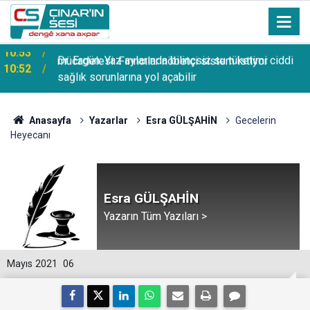
Dr. Ergün: Yaz aylarında bilinçsiz su tüketimi ciddi
10:52
sağlık sorunlarına yol açabilir
Anasayfa
Yazarlar
Esra GÜLŞAHİN
Gecelerin
Heyecanı
Esra GÜLŞAHİN
Yazarın Tüm Yazıları >
Mayıs 2021
06