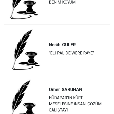
BENİM KÖYÜM
Nesîh
GULER
"ELÎ PAL DE WERE RAYÊ"
Ömer
SARUHAN
HÜDAPAR’IN KÜRT
MESELESİNE İNSANİ ÇÖZÜM
ÇALIŞTAYI