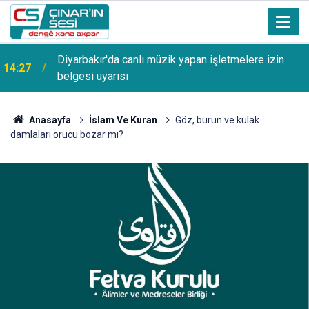
13:53
Şanlıurfa Bozova'da aranan hükümlü yakalandı
Anasayfa
İslam Ve Kuran
Göz, burun ve kulak
damlaları orucu bozar mı?