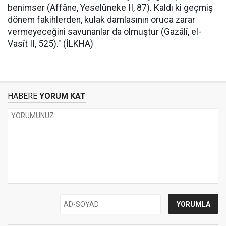
benimser (Affâne, Yeselûneke II, 87). Kaldı ki geçmiş
dönem fakihlerden, kulak damlasının oruca zarar
vermeyeceğini savunanlar da olmuştur (Gazâlî, el-
Vasît II, 525)." (İLKHA)
HABERE
YORUM KAT