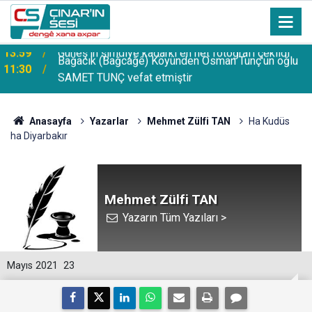
Bağacık (Bağcağê) Köyünden Osman Tunç'un oğlu
11:30
SAMET TUNÇ vefat etmiştir
Anasayfa
Yazarlar
Mehmet Zülfi TAN
Ha Kudüs
ha Diyarbakır
Mehmet Zülfi TAN
Yazarın Tüm Yazıları >
Mayıs 2021
23