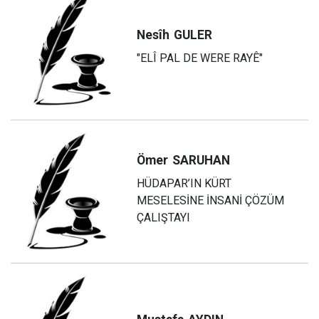
Nesîh
GULER
"ELÎ PAL DE WERE RAYÊ"
Ömer
SARUHAN
HÜDAPAR’IN KÜRT
MESELESİNE İNSANİ ÇÖZÜM
ÇALIŞTAYI