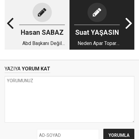
Hasan SABAZ
Suat YAŞASIN
Abd Başkanı Değil
Neden Apar Topar
İsrail Hükümet
Ateşi Kestiler
Sözcüsü
YAZIYA
YORUM KAT