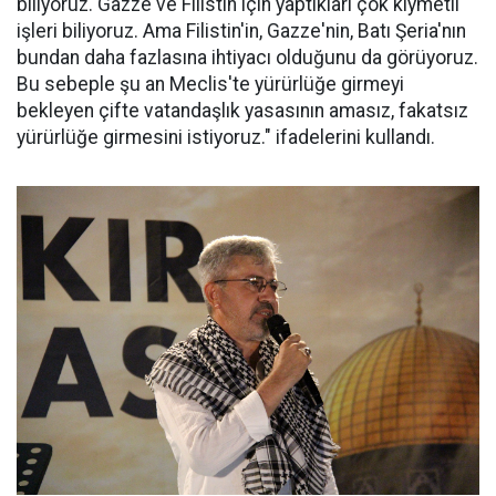
biliyoruz. Gazze ve Filistin için yaptıkları çok kıymetli
işleri biliyoruz. Ama Filistin'in, Gazze'nin, Batı Şeria'nın
bundan daha fazlasına ihtiyacı olduğunu da görüyoruz.
Bu sebeple şu an Meclis'te yürürlüğe girmeyi
bekleyen çifte vatandaşlık yasasının amasız, fakatsız
yürürlüğe girmesini istiyoruz." ifadelerini kullandı.