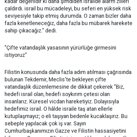
kadar değerlidir ki daha şimdiden israilde alarm zilleri
çaldırdı. israil bu mücadeleyi, bu seferi en yüksek risk
seviyesiyle takip etmiş durumda. O zaman bizler daha
fazla kenetleneceğiz, daha fazla bu mübarek harekete
sahip çıkacağız." dedi.
"Çifte vatandaşlık yasasının yürürlüğe girmesini
istiyoruz"
Filistin konusunda daha fazla adım atılması çağrısında
bulunan Tekdemir, Meclis'te bekleyen çifte
vatandaşlık düzenlemesine de dikkat çekerek "Biz,
hedefi israil olan, hedefi soykırım çetesi olan
insanlarız. Küresel vicdan hareketiyiz. Dolayısıyla
hedefimiz israil. O hâlde israile taş atan ellerle
kutuplaşmayız; o eli taşıyan bedenle kucaklaşırız. Bu
sebeple yapılacak çok iş var. Sayın
Cumhurbaşkanımızın Gazze ve Filistin hassasiyetini