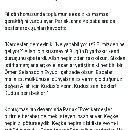
Filistin konusunda toplumun sessiz kalmaması
gerektiğini vurgulayan Parlak, anne ve babalara da
seslenerek şunları kaydetti:
"Kardeşler, demeyin ki 'Ne yapabiliyoruz? Elimizden ne
geliyor?' Allah için susmayın! Bugün Diyarbakır kendi
duruşunu gösterdi. Allah hepinizden razı olsun. Sizden
istirhamım; analar; öyle insanlar yetiştirin ki her biri bir
Ömer, Selahaddin Eyyubi, şehzade olsun. Babalar;
malınıza, mülkünüze, dünyalarınıza vermiş olduğunuz
değeri Allah için Kudüs'e verin. Kudüs seni bekler!
Kudüs beni bekler!"
Konuşmasının devamında Parlak "Evet kardeşler,
bizimle beraber gelmek isteyen insanlar var. Keşke
hepinizi götürseydik. Keşke hepimiz birlikte yevm-i