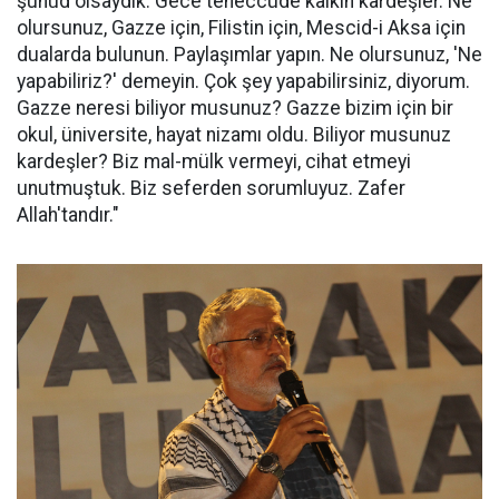
şuhûd olsaydık. Gece teheccüde kalkın kardeşler. Ne
olursunuz, Gazze için, Filistin için, Mescid-i Aksa için
dualarda bulunun. Paylaşımlar yapın. Ne olursunuz, 'Ne
yapabiliriz?' demeyin. Çok şey yapabilirsiniz, diyorum.
Gazze neresi biliyor musunuz? Gazze bizim için bir
okul, üniversite, hayat nizamı oldu. Biliyor musunuz
kardeşler? Biz mal-mülk vermeyi, cihat etmeyi
unutmuştuk. Biz seferden sorumluyuz. Zafer
Allah'tandır."