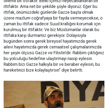
önemli bir ittifaktır. Belki içimizi heyecanlandıran bir
ittifaktır. Ama net bir şekilde şöyle diyoruz: Eğer bu
ittifak, önümüzdeki günlerde Gazze başta olmak
üzere mazlum coğrafyaya bir fayda vermeyecekse, o
zaman bu ittifak sadece Suud krallığını korumak için
kurulmuş bir ittifaktır. Ve biz Müslümanlar olarak bu
ittifaka karşı durmamız gerekiyor. Dolayısıyla
bugünden sonra gerek bireysel hayatımızda gerek
ailevi hayatımızda gerek cemaatsel çalışmalarımızda
her şeyin ölçüsü Gazze ve Filistin'dir. Rabbim çıktığınız
bu yolculuğu hedefine ulaştırmayı nasip eylesin.
Rabbim bizi Gazze halkıyla bir ve beraber eylesin, bu
hareketinizi bize kolaylaştırsın" diye belirtti.