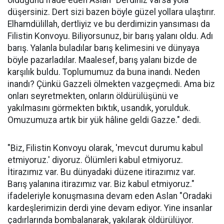
düşersiniz. Dert sizi bazen böyle güzel yollara ulaştırır.
Elhamdülillah, dertliyiz ve bu derdimizin yansıması da
Filistin Konvoyu. Biliyorsunuz, bir barış yalanı oldu. Adı
barış. Yalanla buladılar barış kelimesini ve dünyaya
böyle pazarladılar. Maalesef, barış yalanı bizde de
karşılık buldu. Toplumumuz da buna inandı. Neden
inandı? Çünkü Gazzeli ölmekten vazgeçmedi. Ama biz
onları seyretmekten, onların öldürülüşünü ve
yakılmasını görmekten bıktık, usandık, yorulduk.
Omuzumuza artık bir yük hâline geldi Gazze." dedi.
"Biz, Filistin Konvoyu olarak, 'mevcut durumu kabul
etmiyoruz.' diyoruz. Ölümleri kabul etmiyoruz.
İtirazımız var. Bu dünyadaki düzene itirazımız var.
Barış yalanına itirazımız var. Biz kabul etmiyoruz."
ifadeleriyle konuşmasına devam eden Aslan "Oradaki
kardeşlerimizin derdi yine devam ediyor. Yine insanlar
çadırlarında bombalanarak, yakılarak öldürülüyor.