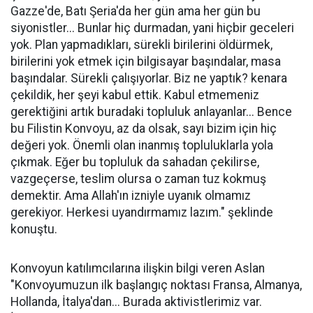
Gazze'de, Batı Şeria'da her gün ama her gün bu
siyonistler... Bunlar hiç durmadan, yani hiçbir geceleri
yok. Plan yapmadıkları, sürekli birilerini öldürmek,
birilerini yok etmek için bilgisayar başındalar, masa
başındalar. Sürekli çalışıyorlar. Biz ne yaptık? kenara
çekildik, her şeyi kabul ettik. Kabul etmemeniz
gerektiğini artık buradaki topluluk anlayanlar... Bence
bu Filistin Konvoyu, az da olsak, sayı bizim için hiç
değeri yok. Önemli olan inanmış topluluklarla yola
çıkmak. Eğer bu topluluk da sahadan çekilirse,
vazgeçerse, teslim olursa o zaman tuz kokmuş
demektir. Ama Allah'ın izniyle uyanık olmamız
gerekiyor. Herkesi uyandırmamız lazım." şeklinde
konuştu.
Konvoyun katılımcılarına ilişkin bilgi veren Aslan
"Konvoyumuzun ilk başlangıç noktası Fransa, Almanya,
Hollanda, İtalya'dan... Burada aktivistlerimiz var.