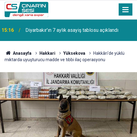
15:16
Diyarbakır'ın 7 aylık asayiş tablosu açıklandı
Anasayfa
Hakkari
Yüksekova
Hakkâri'de yüklü
miktarda uyuşturucu madde ve tıbbi ilaç operasyonu