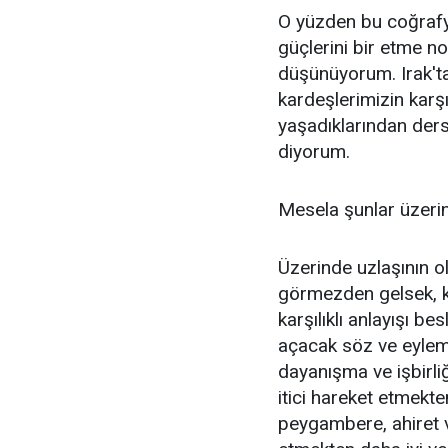
O yüzden bu coğrafy
güçlerini bir etme no
düşünüyorum. Irak'ta
kardeşlerimizin karşı
yaşadıklarından ders,
diyorum.
Mesela şunlar üzerin
Üzerinde uzlaşının ol
görmezden gelsek, ka
karşılıklı anlayışı b
açacak söz ve eylem
dayanışma ve işbirli
itici hareket etmekte
peygambere, ahiret v