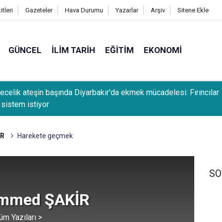
tleri
Gazeteler
Hava Durumu
Yazarlar
Arşiv
Sitene Ekle
GÜNCEL
İLIM TARIH
EĞITIM
EKONOMI
ecelik ateşin başında Diyarbakır'da ekmek mücadelesi: Fırıncılar
 sistem istiyor
n: Yaz aylarında bilinçsiz su tüketimi ciddi sağlık sorunlarına yol
R
Harekete geçmek
SO
mmed ŞAKİR
üm Yazıları >