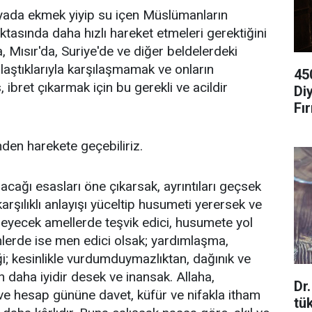
ada ekmek yiyip su içen Müslümanların
ktasında daha hızlı hareket etmeleri gerektiğini
, Mısır'da, Suriye'de ve diğer beldelerdeki
laştıklarıyla karşılaşmamak ve onların
45
 ibret çıkarmak için bu gerekli ve acildir
Di
Fır
den harekete geçebiliriz.
acağı esasları öne çıkarsak, ayrıntıları geçsek
rşılıklı anlayışı yüceltip husumeti yerersek ve
esleyecek amellerde teşvik edici, husumete yol
lerde ise men edici olsak; yardımlaşma,
ği; kesinlikle vurdumduymazlıktan, dağınık ve
n daha iyidir desek ve inansak. Allaha,
Dr
e hesap gününe davet, küfür ve nifakla itham
tü