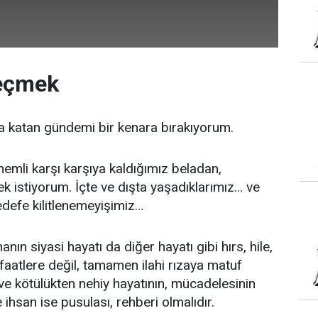
eçmek
a katan gündemi bir kenara bırakıyorum.
mli karşı karşıya kaldığımız beladan,
 istiyorum. İçte ve dışta yaşadıklarımız… ve
defe kilitlenemeyişimiz…
ın siyasi hayatı da diğer hayatı gibi hırs, hile,
nfaatlere değil, tamamen ilahi rızaya matuf
ir ve kötülükten nehiy hayatının, mücadelesinin
 ihsan ise pusulası, rehberi olmalıdır.