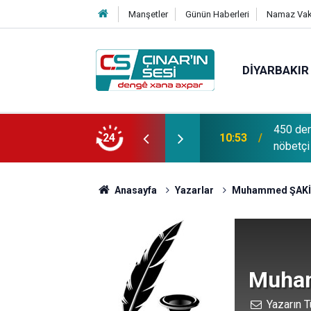
Manşetler
Günün Haberleri
Namaz Vaki
DIYARBAKIR
450 der
10:53
nöbetçi
Dr. Ergü
24
10:52
açabilir
Anasayfa
Yazarlar
Muhammed ŞAKİ
Muha
Yazarın T