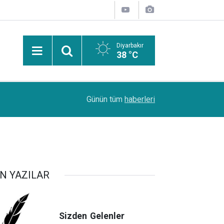
Diyarbakır
38 °C
08:57
Malatya'da freni boşalan kamyon TOKİ konutlarına 
Günün tüm
haberleri
N YAZILAR
Sizden
Gelenler