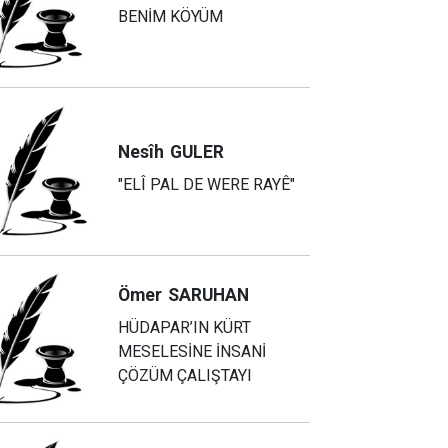
BENİM KÖYÜM
Nesîh
GULER
"ELÎ PAL DE WERE RAYÊ"
Ömer
SARUHAN
HÜDAPAR’IN KÜRT
MESELESİNE İNSANİ
ÇÖZÜM ÇALIŞTAYI