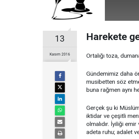
Harekete g
13
Kasım 2016
Ortalığı toza, duman
Gündemimiz daha öne
musibetten söz etmek
buna rağmen aynı he
Gerçek şu ki Müslüman
iktidar ve çeşitli me
olmalıdır. İyiliği em
adeta ruhu; adalet ve