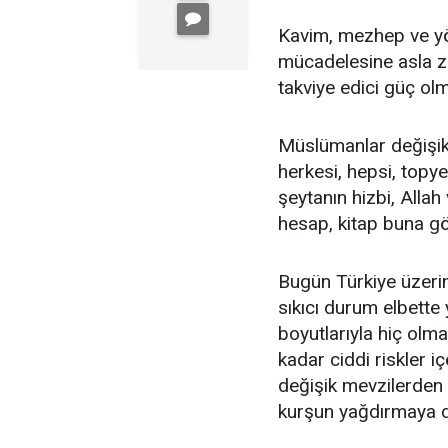
Kavim, mezhep ve yön
mücadelesine asla za
takviye edici güç olm
Müslümanlar değişik 
herkesi, hepsi, topyek
şeytanın hizbi, Allah
hesap, kitap buna gö
Bugün Türkiye üzerin
sıkıcı durum elbette 
boyutlarıyla hiç ol
kadar ciddi riskler 
değişik mevzilerden 
kurşun yağdırmaya d