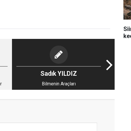
Si
ke
Sadık YILDIZ
r
Bilmenin Araçları