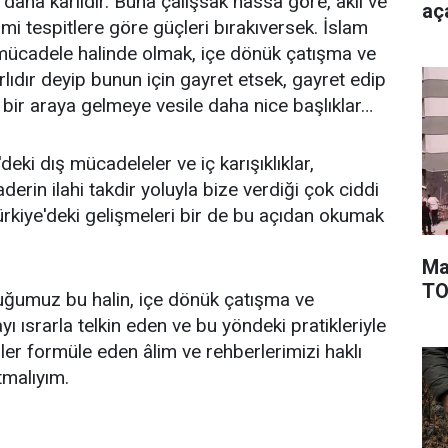
daha kârlıdır. Buna çalışsak nassa göre, akıl ve
aça
mi tespitlere göre güçleri bırakıversek. İslam
mücadele halinde olmak, içe dönük çatışma ve
rlıdır deyip bunun için gayret etsek, gayret edip
bir araya gelmeye vesile daha nice başlıklar…
deki dış mücadeleler ve iç karışıklıklar,
derin ilahi takdir yoluyla bize verdiği çok ciddi
Türkiye'deki gelişmeleri bir de bu açıdan okumak
Ma
TOK
uğumuz bu halin, içe dönük çatışma ve
yı ısrarla telkin eden ve bu yöndeki pratikleriyle
r formüle eden âlim ve rehberlerimizi haklı
tmalıyım.