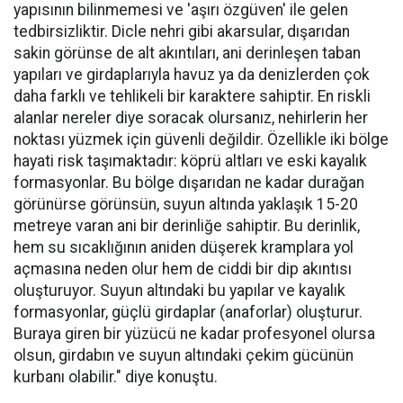
yapısının bilinmemesi ve 'aşırı özgüven' ile gelen
tedbirsizliktir. Dicle nehri gibi akarsular, dışarıdan
sakin görünse de alt akıntıları, ani derinleşen taban
yapıları ve girdaplarıyla havuz ya da denizlerden çok
daha farklı ve tehlikeli bir karaktere sahiptir. En riskli
alanlar nereler diye soracak olursanız, nehirlerin her
noktası yüzmek için güvenli değildir. Özellikle iki bölge
hayati risk taşımaktadır: köprü altları ve eski kayalık
formasyonlar. Bu bölge dışarıdan ne kadar durağan
görünürse görünsün, suyun altında yaklaşık 15-20
metreye varan ani bir derinliğe sahiptir. Bu derinlik,
hem su sıcaklığının aniden düşerek kramplara yol
açmasına neden olur hem de ciddi bir dip akıntısı
oluşturuyor. Suyun altındaki bu yapılar ve kayalık
formasyonlar, güçlü girdaplar (anaforlar) oluşturur.
Buraya giren bir yüzücü ne kadar profesyonel olursa
olsun, girdabın ve suyun altındaki çekim gücünün
kurbanı olabilir." diye konuştu.