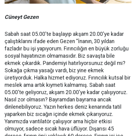
Cüneyt Gezen
Sabah saat 05.00'te başlayıp akşam 20.00'ye kadar
çalıştıklarını ifade eden Gezen "İnanın, 30 yıldan
fazladır bu işi yapıyorum. Fırıncılığın en büyük zorluğu
sosyal hayatınızın olmamasıdır. Biz savaşta bile
ekmek çıkardık. Pandemiyi hatırlıyorsunuz değil mi?
Sokağa çıkma yasağı vardı, biz yine ekmek
üretiyorduk. Halka hizmet ediyoruz. Fırıncılık kutsal bir
meslek ama artık kıymeti kalmamış. Sabah saat
05.00'te geliyoruz, akşam 20.00'ye kadar çalışıyoruz.
Nasıl zor olmasın? Bayramdan bayrama ancak
dinlenebiliyoruz. Yazın herkes deniz kenarında tatil
yaparken biz sıcağın içinde ekmek çıkarıyoruz.
Yanımızda vantilatör çalışıyor ama hiçbir etkisi
olmuyor, sadece sıcak hava üflüyor. Dışarısı 45
derece, fırının önü yaklaşık 60 derece. Fırının içi ise