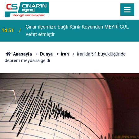
Uzmanından güneşten korunma uyarısı: Güneş
14:44
lekelerinin yanı sıra bazı cilt kanserlerine de yol
açabilir
Anasayfa
Dünya
İran
İran'da 5,1 büyüklüğünde
deprem meydana geldi