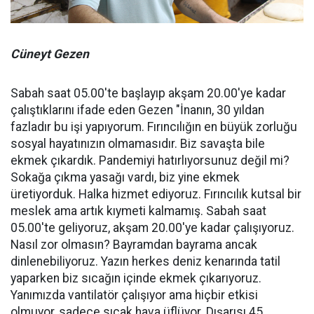
Cüneyt Gezen
Sabah saat 05.00'te başlayıp akşam 20.00'ye kadar
çalıştıklarını ifade eden Gezen "İnanın, 30 yıldan
fazladır bu işi yapıyorum. Fırıncılığın en büyük zorluğu
sosyal hayatınızın olmamasıdır. Biz savaşta bile
ekmek çıkardık. Pandemiyi hatırlıyorsunuz değil mi?
Sokağa çıkma yasağı vardı, biz yine ekmek
üretiyorduk. Halka hizmet ediyoruz. Fırıncılık kutsal bir
meslek ama artık kıymeti kalmamış. Sabah saat
05.00'te geliyoruz, akşam 20.00'ye kadar çalışıyoruz.
Nasıl zor olmasın? Bayramdan bayrama ancak
dinlenebiliyoruz. Yazın herkes deniz kenarında tatil
yaparken biz sıcağın içinde ekmek çıkarıyoruz.
Yanımızda vantilatör çalışıyor ama hiçbir etkisi
olmuyor, sadece sıcak hava üflüyor. Dışarısı 45