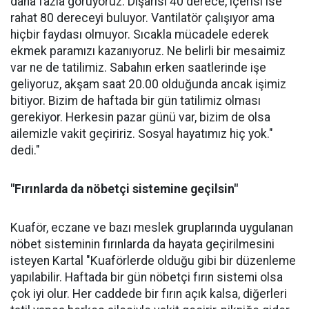
daha fazla görüyoruz. Dışarısı 40 derece, içerisi ise
rahat 80 dereceyi buluyor. Vantilatör çalışıyor ama
hiçbir faydası olmuyor. Sıcakla mücadele ederek
ekmek paramızı kazanıyoruz. Ne belirli bir mesaimiz
var ne de tatilimiz. Sabahın erken saatlerinde işe
geliyoruz, akşam saat 20.00 olduğunda ancak işimiz
bitiyor. Bizim de haftada bir gün tatilimiz olması
gerekiyor. Herkesin pazar günü var, bizim de olsa
ailemizle vakit geçiririz. Sosyal hayatımız hiç yok."
dedi."
"Fırınlarda da nöbetçi sistemine geçilsin"
Kuaför, eczane ve bazı meslek gruplarında uygulanan
nöbet sisteminin fırınlarda da hayata geçirilmesini
isteyen Kartal "Kuaförlerde olduğu gibi bir düzenleme
yapılabilir. Haftada bir gün nöbetçi fırın sistemi olsa
çok iyi olur. Her caddede bir fırın açık kalsa, diğerleri