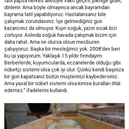
tatil yapsa herkes ailesiyle vakit geçirir, pikniğe gider,
dinlenir. Ama böyle olmayınca ancak bayramdan
bayrama tatil yapabiliyoruz. Hastalansanız bile
çalışmak zorundasınız. İşe gelmediğiniz gün
kazancınız da olmuyor. Kışın soğuk, yazın sıcak bizi
zorluyor. Aslında soğuk havada çalışmak bizim için
daha rahat. Ama ne olursa olsun mecburen
çalışıyoruz. Başka bir mesleğimiz yok. 2008'den beri
bu işi yapıyorum. Yaklaşık 15 yıldır fırındayım.
Berberlerde, kuyumcularda, eczanelerde olduğu gibi
nöbetçi sistemi olsa çok iyi olur. Çünkü kendi başınıza
bir gün kapatsanız bütün müşterinizi kaybedersiniz.
Ama yasal bir nöbet sistemi olsa kimse kuralları ihlal
edemez." ifadelerini kullandı.