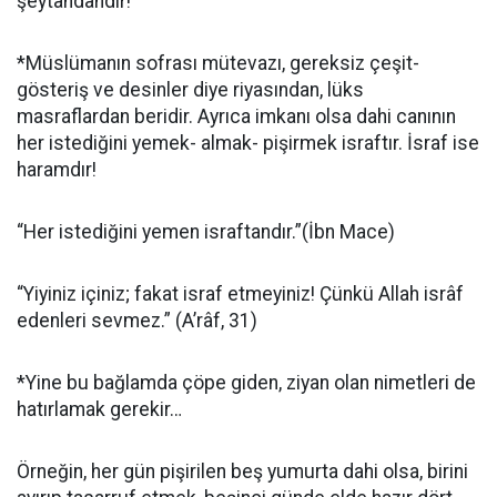
şeytandandır!
*Müslümanın sofrası mütevazı, gereksiz çeşit-
gösteriş ve desinler diye riyasından, lüks
masraflardan beridir. Ayrıca imkanı olsa dahi canının
her istediğini yemek- almak- pişirmek israftır. İsraf ise
haramdır!
“Her istediğini yemen israftandır.”(İbn Mace)
“Yiyiniz içiniz; fakat israf etmeyiniz! Çünkü Allah isrâf
edenleri sevmez.” (A’râf, 31)
*Yine bu bağlamda çöpe giden, ziyan olan nimetleri de
hatırlamak gerekir…
Örneğin, her gün pişirilen beş yumurta dahi olsa, birini