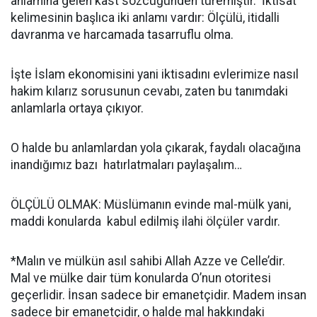
anlamına gelen kast sözcüğünden türemiştir. İktisat
kelimesinin başlıca iki anlamı vardır: Ölçülü, itidalli
davranma ve harcamada tasarruflu olma.
İşte İslam ekonomisini yani iktisadını evlerimize nasıl
hakim kılarız sorusunun cevabı, zaten bu tanımdaki
anlamlarla ortaya çıkıyor.
O halde bu anlamlardan yola çıkarak, faydalı olacağına
inandığımız bazı hatırlatmaları paylaşalım…
ÖLÇÜLÜ OLMAK: Müslümanın evinde mal-mülk yani,
maddi konularda kabul edilmiş ilahi ölçüler vardır.
*Malın ve mülkün asıl sahibi Allah Azze ve Celle’dir.
Mal ve mülke dair tüm konularda O’nun otoritesi
geçerlidir. İnsan sadece bir emanetçidir. Madem insan
sadece bir emanetçidir, o halde mal hakkındaki