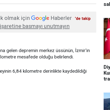
sal
k olmak için
Haberler
'de takip
işaretine basmayı unutmayın
na gelen depremin merkez üssünün, İzmir'in
kilometre mesafede olduğu belirlendi.
Di
yinin 6,84 kilometre derinlikte kaydedildiği
Ku
tr