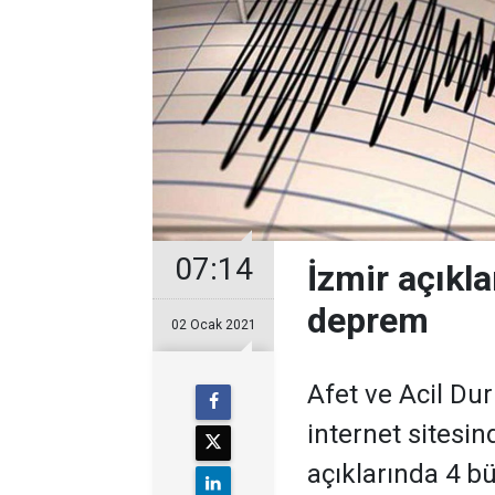
07:14
İzmir açıkl
deprem
02 Ocak 2021
Afet ve Acil Du
internet sitesin
açıklarında 4 