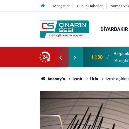
Manşetler
Günün Haberleri
Namaz Vaki
DIYARBAKIR
Bağacı
fotoğrafı çekildi
24
11:30
etmiştir
Anasayfa
İzmir
Urla
İzmir açıkla