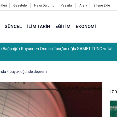
tleri
Gazeteler
Hava Durumu
Yazarlar
Arşiv
Sitene Ekle
GÜNCEL
İLIM TARIH
EĞITIM
EKONOMI
k (Bağcağê) Köyünden Osman Tunç'un oğlu SAMET TUNÇ vefat
rında 4 büyüklüğünde deprem
İz