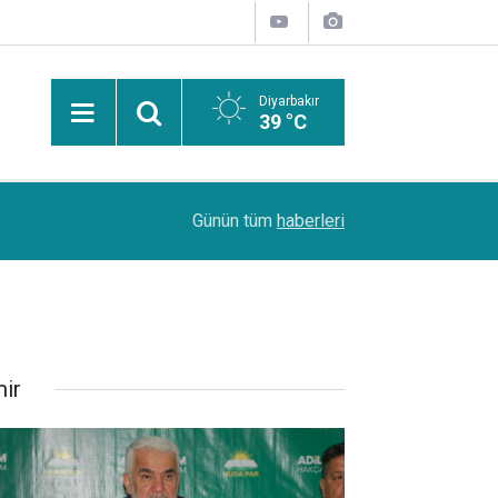
Diyarbakır
39 °C
PDR Uzmanı Muhammed Beşir Özçelik: Hiçbir şe
11:24
Günün tüm
haberleri
başarı sırasına göre tercih yapılmalı
mir