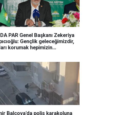
DA PAR Genel Başkanı Zekeriya
pıcıoğlu: Gençlik geleceğimizdir,
ları korumak hepimizin
rumluluğudur
mir Balçova'da polis karakoluna