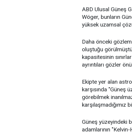
ABD Ulusal Güneş Gö
Wöger, bunların Gün
yüksek uzamsal çözün
Daha önceki gözleml
oluştuğu görülmüştü.
kapasitesinin sınırl
ayrıntıları gözler ön
Ekipte yer alan astro
karşısında "Güneş üze
görebilmek inanılma
karşılaşmadığımız bi
Güneş yüzeyindeki bu
adamlarının "Kelvin-H