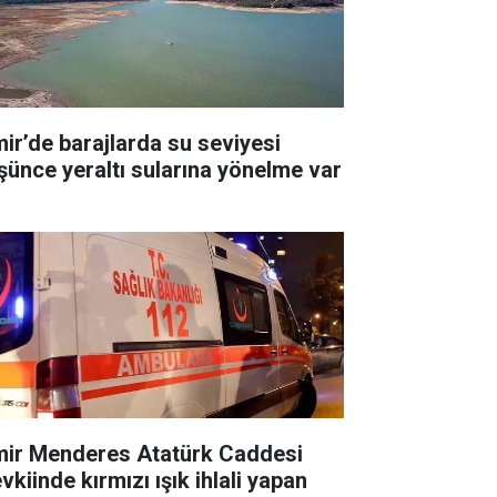
mir’de barajlarda su seviyesi
şünce yeraltı sularına yönelme var
mir Menderes Atatürk Caddesi
kiinde kırmızı ışık ihlali yapan