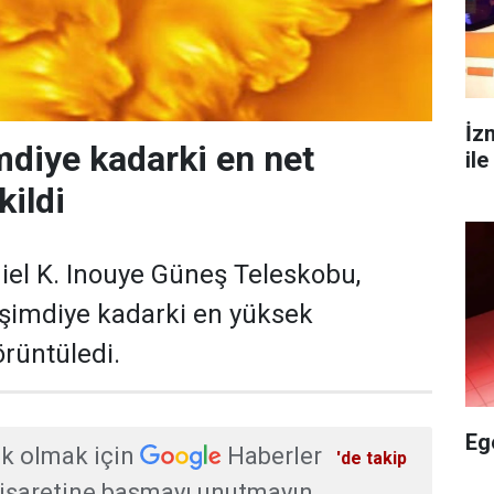
İz
mdiye kadarki en net
ile
kildi
iel K. Inouye Güneş Teleskobu,
 şimdiye kadarki en yüksek
rüntüledi.
Eg
k olmak için
Haberler
'de takip
işaretine basmayı unutmayın