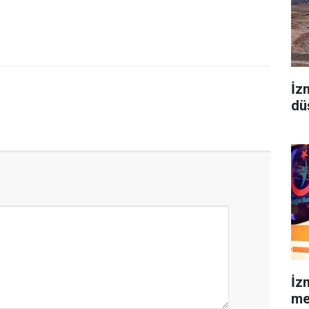
İz
dü
İz
mev