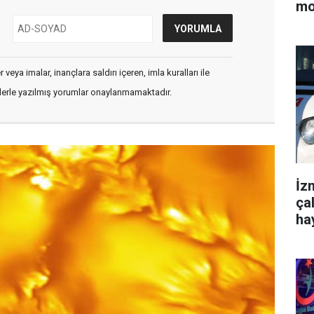
mo
veya imalar, inançlara saldırı içeren, imla kuralları ile
flerle yazılmış yorumlar onaylanmamaktadır.
İz
ça
ha