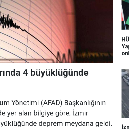
HÜ
Ya
on
so
arında 4 büyüklüğünde
rum Yönetimi (AFAD) Başkanlığının
de yer alan bilgiye göre, İzmir
büyüklüğünde deprem meydana geldi.
İz