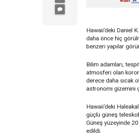
edin
Hawaii'deki Daniel 
daha önce hiç görülm
benzeri yapılar görü
Bilim adamları, tespi
atmosferi olan koro
derece daha sıcak ol
astronomi gizemini ç
Hawaii'deki Haleaka
güçlü güneş teleskob
Güneş yüzeyinde 20 
edildi.