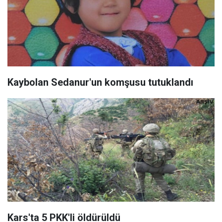
Kaybolan Sedanur'un komşusu tutuklandı
Kars'ta 5 PKK'li öldürüldü