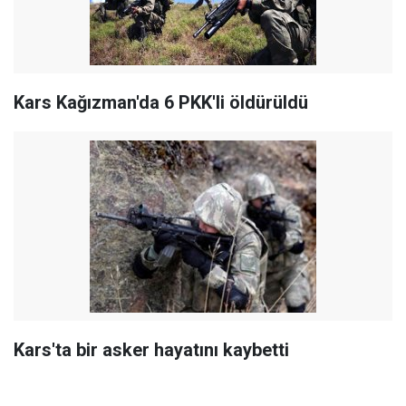
Kars Kağızman'da 6 PKK'li öldürüldü
Kars'ta bir asker hayatını kaybetti