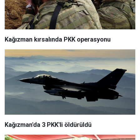
Kağızman kırsalında PKK operasyonu
Kağızman'da 3 PKK'li öldürüldü