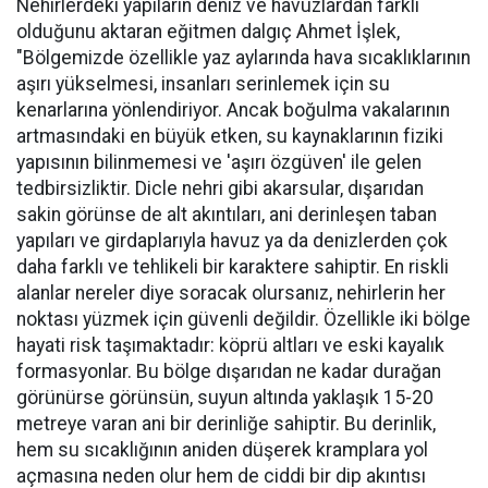
Nehirlerdeki yapıların deniz ve havuzlardan farklı
olduğunu aktaran eğitmen dalgıç Ahmet İşlek,
"Bölgemizde özellikle yaz aylarında hava sıcaklıklarının
aşırı yükselmesi, insanları serinlemek için su
kenarlarına yönlendiriyor. Ancak boğulma vakalarının
artmasındaki en büyük etken, su kaynaklarının fiziki
yapısının bilinmemesi ve 'aşırı özgüven' ile gelen
tedbirsizliktir. Dicle nehri gibi akarsular, dışarıdan
sakin görünse de alt akıntıları, ani derinleşen taban
yapıları ve girdaplarıyla havuz ya da denizlerden çok
daha farklı ve tehlikeli bir karaktere sahiptir. En riskli
alanlar nereler diye soracak olursanız, nehirlerin her
noktası yüzmek için güvenli değildir. Özellikle iki bölge
hayati risk taşımaktadır: köprü altları ve eski kayalık
formasyonlar. Bu bölge dışarıdan ne kadar durağan
görünürse görünsün, suyun altında yaklaşık 15-20
metreye varan ani bir derinliğe sahiptir. Bu derinlik,
hem su sıcaklığının aniden düşerek kramplara yol
açmasına neden olur hem de ciddi bir dip akıntısı