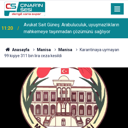
Avukat Sait Güneş: Arabuluculuk, uyuşmazlıkların
11:20
mahkemeye taşınmadan çözümünü sağlıyor
Anasayfa
Manisa
Manisa
Karantinaya uymayan
99 kişiye 311 bin lira ceza kesildi