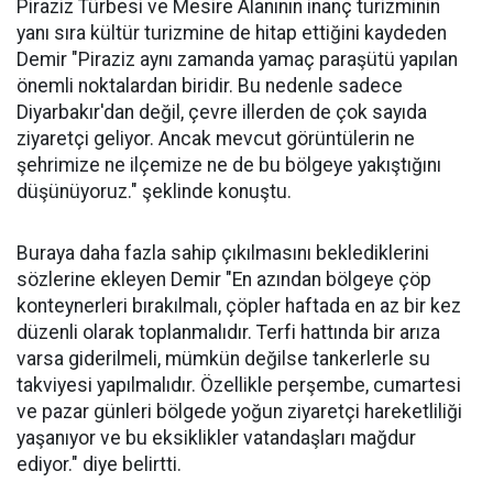
Piraziz Türbesi ve Mesire Alanının inanç turizminin
yanı sıra kültür turizmine de hitap ettiğini kaydeden
Demir "Piraziz aynı zamanda yamaç paraşütü yapılan
önemli noktalardan biridir. Bu nedenle sadece
Diyarbakır'dan değil, çevre illerden de çok sayıda
ziyaretçi geliyor. Ancak mevcut görüntülerin ne
şehrimize ne ilçemize ne de bu bölgeye yakıştığını
düşünüyoruz." şeklinde konuştu.
Buraya daha fazla sahip çıkılmasını beklediklerini
sözlerine ekleyen Demir "En azından bölgeye çöp
konteynerleri bırakılmalı, çöpler haftada en az bir kez
düzenli olarak toplanmalıdır. Terfi hattında bir arıza
varsa giderilmeli, mümkün değilse tankerlerle su
takviyesi yapılmalıdır. Özellikle perşembe, cumartesi
ve pazar günleri bölgede yoğun ziyaretçi hareketliliği
yaşanıyor ve bu eksiklikler vatandaşları mağdur
ediyor." diye belirtti.