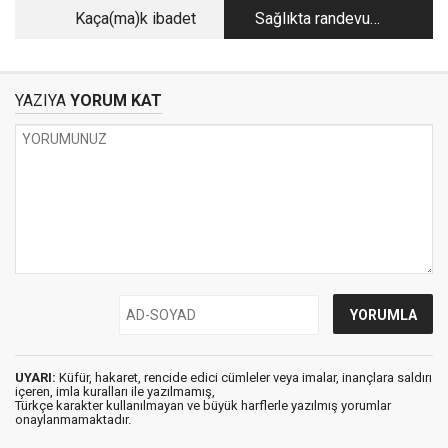
Kaça(ma)k ibadet
Sağlıkta randevu
zulmünün çözüm
yolları
YAZIYA
YORUM KAT
UYARI:
Küfür, hakaret, rencide edici cümleler veya imalar, inançlara saldırı
içeren, imla kuralları ile yazılmamış,
Türkçe karakter kullanılmayan ve büyük harflerle yazılmış yorumlar
onaylanmamaktadır.