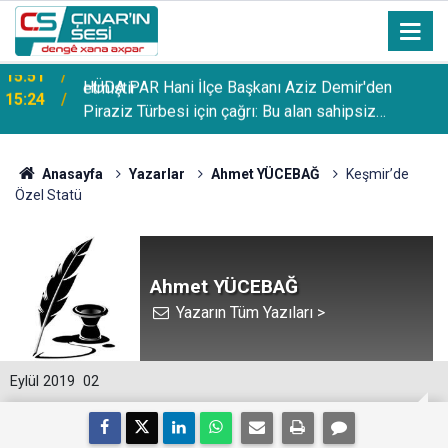
HÜDA PAR Hani İlçe Başkanı Aziz Demir'den
15:24
Piraziz Türbesi için çağrı: Bu alan sahipsiz
bırakılmamalı
Anasayfa
Yazarlar
Ahmet YÜCEBAĞ
Keşmir’de
Özel Statü
Ahmet YÜCEBAĞ
Yazarın Tüm Yazıları >
Eylül 2019
02