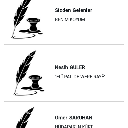
Sizden
Gelenler
BENİM KÖYÜM
Nesîh
GULER
"ELÎ PAL DE WERE RAYÊ"
Ömer
SARUHAN
HÜDAPAR’IN KÜRT