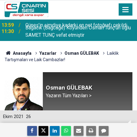
Bağacık (Bağcağê) Köyünden Osman Tunç'un oğlu
11:30
SAMET TUNÇ vefat etmiştir
Anasayfa
Yazarlar
Osman GÜLEBAK
Laiklik
Tartışmaları ve Laik Cambazlar!
Osman GÜLEBAK
Yazarın Tüm Yazıları >
Ekim 2021
26