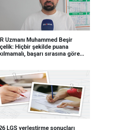
R Uzmanı Muhammed Beşir
çelik: Hiçbir şekilde puana
kılmamalı, başarı sırasına göre
cih yapılmalı
26 LGS yerleştirme sonuçları