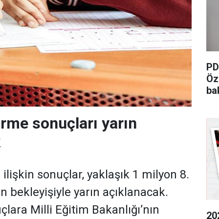
PD
Öz
ba
ter
irme sonuçları yarın
k
 ilişkin sonuçlar, yaklaşık 1 milyon 8.
in bekleyişiyle yarın açıklanacak.
çlara Milli Eğitim Bakanlığı’nın
20