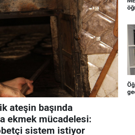
ME
öğ
Öğr
ge
ik ateşin başında
da ekmek mücadelesi:
öbetçi sistem istiyor