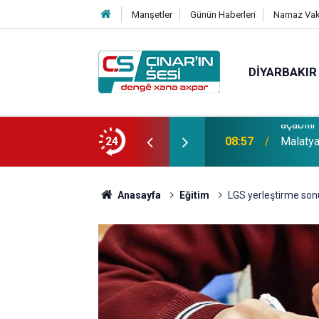
Manşetler
Günün Haberleri
Namaz Vaki
DIYARBAKIR
 su tüketimi ciddi sağlık sorunlarına yol
24
08:57
Malatya'
Anasayfa
Eğitim
LGS yerleştirme sonu