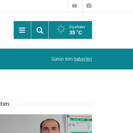
Diyarbakır
35 °C
08:55
Siirt'te koruma altındaki 5 yaban keçisini avlaya
Günün tüm
haberleri
itim