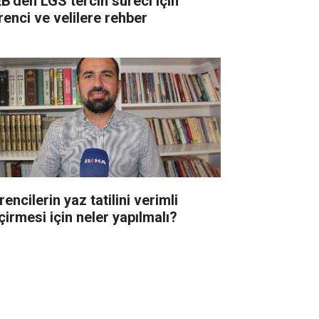
B'den LGS tercih süreci için
renci ve velilere rehber
encilerin yaz tatilini verimli
çirmesi için neler yapılmalı?