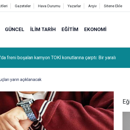
tleri
Gazeteler
Hava Durumu
Yazarlar
Arşiv
Sitene Ekle
GÜNCEL
İLIM TARIH
EĞITIM
EKONOMI
da freni boşalan kamyon TOKİ konutlarına çarptı: Bir yaralı
çları yarın açıklanacak
Eğ