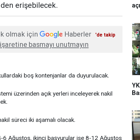
nden erişebilecek.
aç
k olmak için
Haberler
'de takip
işaretine basmayı unutmayın
okullardaki boş kontenjanlar da duyurulacak.
YK
Ba
temi üzerinden açık yerleri inceleyerek nakil
ek.
kil süreci iki aşamalı olacak.
ı 4-6 Ağustos, ikinci başvurular ise 8-12 Ağustos