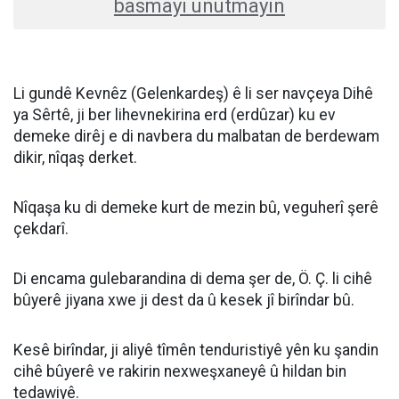
basmayı unutmayın
Li gundê Kevnêz (Gelenkardeş) ê li ser navçeya Dihê
ya Sêrtê, ji ber lihevnekirina erd (erdûzar) ku ev
demeke dirêj e di navbera du malbatan de berdewam
dikir, nîqaş derket.
Nîqaşa ku di demeke kurt de mezin bû, veguherî şerê
çekdarî.
Di encama gulebarandina di dema şer de, Ö. Ç. li cihê
bûyerê jiyana xwe ji dest da û kesek jî birîndar bû.
Kesê birîndar, ji aliyê tîmên tenduristiyê yên ku şandin
cihê bûyerê ve rakirin nexweşxaneyê û hildan bin
tedawiyê.