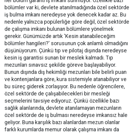
her bölüm garanti iş imkanı sunmuyor. Özellikle bazı
bölümler var ki, devlete atanılmadığında özel sektörde
iş bulma imkanı neredeyse yok denecek kadar az. Bu
nedenle yalnızca popülerliğe göre değil, özel sektörde
de çalışma imkanı bulunan bölümlere yönelmek
gerekir. Günümüzde artık 'Kesin atanabileceğim
bölümler hangileri?' sorusunun çok anlamlı olmadığını
düşünüyorum. Çünkü tıp ve pilotaj dışında neredeyse
kesin iş garantisi sunan bir meslek kalmadı. Tıp
mezunları sınavsız şekilde göreve başlayabiliyor.
Bunun dışında diş hekimliği mezunları bile belirli puan
ve kontenjanlara göre, kura sistemiyle atanabiliyor ve
bu süreç giderek zorlaşıyor. Bu nedenle öğrencilere,
özel sektörde de çalışabilecekleri bir mesleği
seçmelerini tavsiye ediyoruz. Çünkü özellikle bazı
sağlık alanlarında, devlete atanılamayan mezunların
özel sektörde de iş bulması neredeyse imkansız hale
geliyor. Buna karşılık bazı alanlardan mezun olanlar
farklı kurumlarda memur olarak çalışma imkanı da