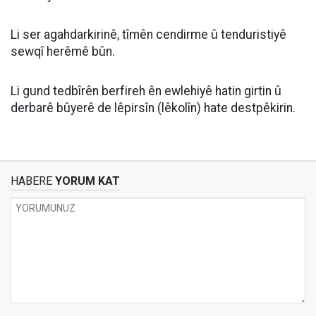
Li ser agahdarkirinê, tîmên cendirme û tenduristiyê
sewqî herêmê bûn.
Li gund tedbîrên berfireh ên ewlehiyê hatin girtin û
derbarê bûyerê de lêpirsîn (lêkolîn) hate destpêkirin.
HABERE
YORUM KAT