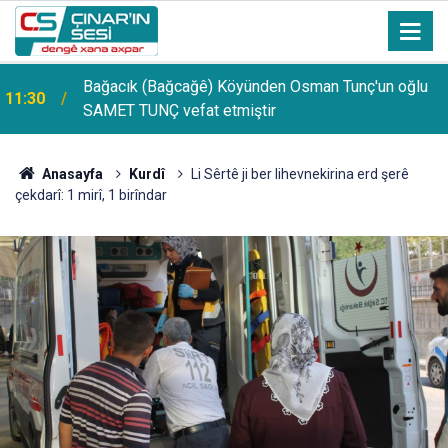
Bağacık (Bağcağê) Köyünden Osman Tunç'un oğlu
11:30
SAMET TUNÇ vefat etmiştir
Anasayfa
Kurdî
Li Sêrtê ji ber lihevnekirina erd şerê
çekdarî: 1 mirî, 1 birîndar