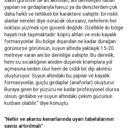
sakin görünse de alt akıntıları, ani derinleşen taban
yapıları ve girdaplarıyla havuz ya da denizlerden çok
daha farklı ve tehlikeli bir karaktere sahiptir. En riskli
alanlar nereler diye soracak olursanız, nehirlerin her
noktası yüzmek için güvenli değildir. Özellikle iki bölge
hayati risk taşımaktadır: köprü altları ve eski kayalık
formasyonlar. Bu bölge dışarıdan ne kadar durağan
görünürse görünsün, suyun altında yaklaşık 15-20
metreye varan ani bir derinliğe sahiptir. Bu derinlik,
hem su sıcaklığının aniden düşerek kramplara yol
açmasına neden olur hem de ciddi bir dip akıntısı
oluşturuyor. Suyun altındaki bu yapılar ve kayalık
formasyonlar, güçlü girdaplar (anaforlar) oluşturur.
Buraya giren bir yüzücü ne kadar profesyonel olursa
olsun, girdabın ve suyun altındaki çekim gücünün
kurbanı olabilir." diye konuştu.
"Nehir ve akarsu kenarlarında uyarı tabelalarının
sayısı artırılmalı"