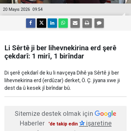
20 Mayıs 2026
09:54
Li Sêrtê ji ber lihevnekirina erd şerê
çekdarî: 1 mirî, 1 birîndar
Di şerê çekdarî de ku li navçeya Dihê ya Sêrtê ji ber
lihevnekirina erd (erdûzar) derket, Ö. Ç. jiyana xwe ji
dest da û kesek jî birîndar bû.
Sitemize destek olmak için
Haberler
✰
işaretine
'de takip edin