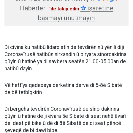
Haberler
✰
işaretine
'de takip edin
basmayı unutmayın
Di civîna ku hatibû lidarxistin de tevdîrên nû yên li dijî
Coronavîrusê hatibûn nirxandin û biryara sînordakirina
çûyîn û hatinê ya di navbera seatên 21.00-05.00an de
hatibû dayîn.
Vê heftîya qedexeya derketina derve di 5-8ê Sibatê
de bê tetbîqkirin
Di bergeha tevdîrên Coronavîrusê de sînordakirina
çûyîn û hatinê dê ji êvara 5ê Sibatê di seat nehê êvarî
de dest pê bike û dê di 8ê Sibatê de di seat pêncê
şeveqê de bi dawî bibe.