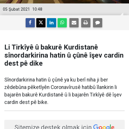
05 Şubat 2021
10:48
Li Tirkîyê û bakurê Kurdistanê
sînordarkirina hatin û çûnê îşev cardin
dest pê dike
​Sînordarkirina hatin û çûnê ya ku berî niha ji ber
zêdebûna pêketîyên Coronavîrusê hatibû îlankirin li
bajarên bakurê Kurdistanê û li bajarên Tirkîyê dê îşev
cardin dest pê bike.
Sitemize destek olmak için