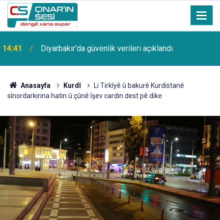
14:41
Diyarbakır'da güvenlik verileri açıklandı
Anasayfa
Kurdî
Li Tirkîyê û bakurê Kurdistanê
sînordarkirina hatin û çûnê îşev cardin dest pê dike