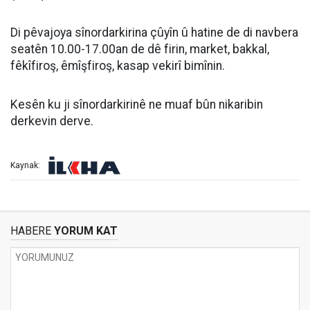
Di pêvajoya sînordarkirina çûyîn û hatine de di navbera
seatên 10.00-17.00an de dê firin, market, bakkal,
fêkîfiroş, êmîşfiroş, kasap vekirî bimînin.
Kesên ku ji sînordarkirinê ne muaf bûn nikaribin
derkevin derve.
Kaynak:
HABERE
YORUM KAT