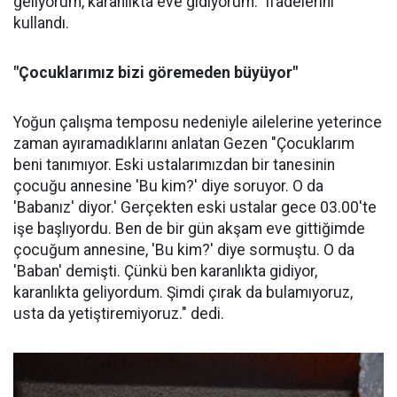
geliyorum, karanlıkta eve gidiyorum." ifadelerini
kullandı.
"Çocuklarımız bizi göremeden büyüyor"
Yoğun çalışma temposu nedeniyle ailelerine yeterince
zaman ayıramadıklarını anlatan Gezen "Çocuklarım
beni tanımıyor. Eski ustalarımızdan bir tanesinin
çocuğu annesine 'Bu kim?' diye soruyor. O da
'Babanız' diyor.' Gerçekten eski ustalar gece 03.00'te
işe başlıyordu. Ben de bir gün akşam eve gittiğimde
çocuğum annesine, 'Bu kim?' diye sormuştu. O da
'Baban' demişti. Çünkü ben karanlıkta gidiyor,
karanlıkta geliyordum. Şimdi çırak da bulamıyoruz,
usta da yetiştiremiyoruz." dedi.