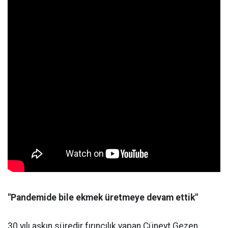
"Pandemide bile ekmek üretmeye devam ettik"
30 yılı aşkın süredir fırıncılık yapan Cüneyt Gezen,