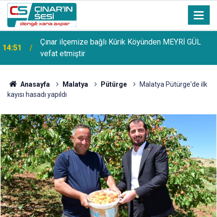
Çınar ilçemize bağlı Kûrik Köyünden MEYRİ GÜL
14:51
vefat etmiştir
Anasayfa
Malatya
Pütürge
Malatya Pütürge'de ilk
kayısı hasadı yapıldı