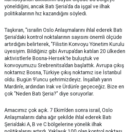
yöneldiğini, ancak Batı Şeria'da da işgal ve ilhak
politikalarının hız kazandığını söyledi.
Taşkıran, "israilin Oslo Anlaşmalarını ihlal ederek Batı
Şeria'daki kontrol noktalarının sayısını önemli ölçüde
artırdığını belirterek, "Filistin Konvoyu Yönetim Kurulu
üyesiyim. Bildiğiniz gibi Avrupa’dan katılan 20 ülkeden
aktivistlerle Bosna-Hersek’te buluştuk ve
konvoyumuzu Srebrenitsa’dan başlattık. Avrupa çıkış
noktamız Bosna, Türkiye çıkış noktamız ise İstanbul
oldu. Bugün 9’uncu şehrimizdeyiz. İnşallah yarın
Mardin’e, ardından Irak ve Ürdün’e geçeceğiz. Bize en
çok "Neden Batı Şeria?" diye soruyorlar.
Amacımız çok açık. 7 Ekim’den sonra israil, Oslo
Anlaşmalarını daha ağır şekilde ihlal ederek Batı
Şeria’daki A, B ve C bölgelerine yönelik ilhak
politikalarını artırdı. Yaklaşık 100 olan kontrol noktası