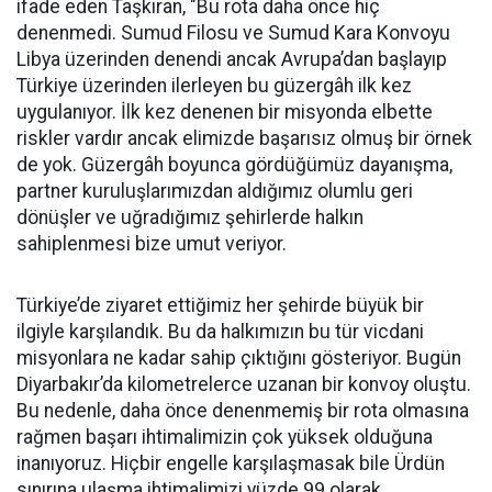
ifade eden Taşkıran, "Bu rota daha önce hiç
denenmedi. Sumud Filosu ve Sumud Kara Konvoyu
Libya üzerinden denendi ancak Avrupa’dan başlayıp
Türkiye üzerinden ilerleyen bu güzergâh ilk kez
uygulanıyor. İlk kez denenen bir misyonda elbette
riskler vardır ancak elimizde başarısız olmuş bir örnek
de yok. Güzergâh boyunca gördüğümüz dayanışma,
partner kuruluşlarımızdan aldığımız olumlu geri
dönüşler ve uğradığımız şehirlerde halkın
sahiplenmesi bize umut veriyor.
Türkiye’de ziyaret ettiğimiz her şehirde büyük bir
ilgiyle karşılandık. Bu da halkımızın bu tür vicdani
misyonlara ne kadar sahip çıktığını gösteriyor. Bugün
Diyarbakır’da kilometrelerce uzanan bir konvoy oluştu.
Bu nedenle, daha önce denenmemiş bir rota olmasına
rağmen başarı ihtimalimizin çok yüksek olduğuna
inanıyoruz. Hiçbir engelle karşılaşmasak bile Ürdün
sınırına ulaşma ihtimalimizi yüzde 99 olarak