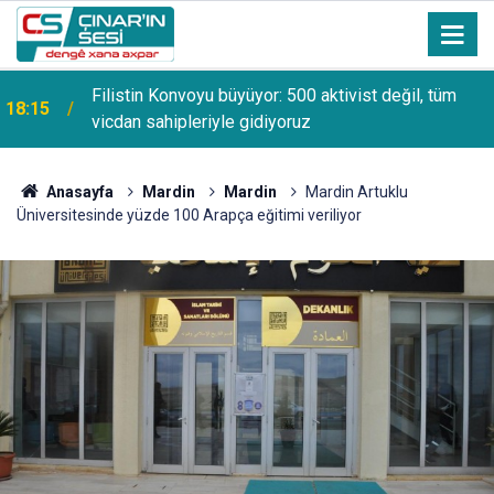
Yabancı aktivistlerden Gazze için dünyaya çağrı:
18:10
Uyanın ve harekete geçin
Anasayfa
Mardin
Mardin
Mardin Artuklu
Üniversitesinde yüzde 100 Arapça eğitimi veriliyor