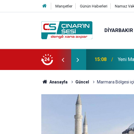
Manşetler
Günün Haberleri
Namaz Vaki
DIYARBAKIR
 vefat etmiştir
24
14:51
Çınar i
Anasayfa
Güncel
Marmara Bölgesi için