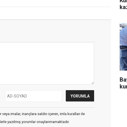
Ku
ka
Ba
ku
veya imalar, inançlara saldırı içeren, imla kuralları ile
flerle yazılmış yorumlar onaylanmamaktadır.