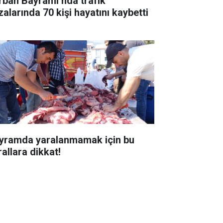
rban Bayramı’nda trafik
zalarında 70 kişi hayatını kaybetti
yramda yaralanmamak için bu
rallara dikkat!