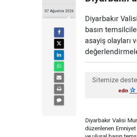
07 Ağustos 2026
Diyarbakır Valis
basın temsilcil
asayiş olayları 
değerlendirmel
Sitemize deste
✰
edin
Diyarbakır Valisi M
düzenlenen Emniyet 
ve ulusal basın temsi