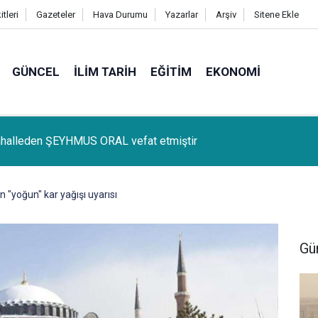
tleri
Gazeteler
Hava Durumu
Yazarlar
Arşiv
Sitene Ekle
GÜNCEL
İLIM TARIH
EĞITIM
EKONOMI
lçemize bağlı Kûrik Köyünden MEYRİ GÜL vefat etmiştir
 "yoğun" kar yağışı uyarısı
Gü