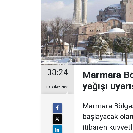
08:24
Marmara Böl
yağışı uyarı
13 Şubat 2021
Marmara Bölges
başlayacak olan
itibaren kuvvetl