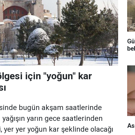
Gü
be
gesi için "yoğun" kar
sı
inde bugün akşam saatlerinde
 yağışın yarın gece saatlerinden
As
i, yer yer yoğun kar şeklinde olacağı