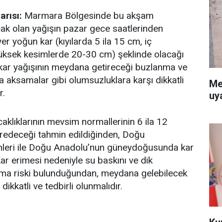
arısı:
Marmara Bölgesinde bu akşam
ak olan yağışın pazar gece saatlerinden
yer yoğun kar (kıyılarda 5 ila 15 cm, iç
üksek kesimlerde 20-30 cm) şeklinde olacağı
 kar yağışının meydana getireceği buzlanma ve
a aksamalar gibi olumsuzluklara karşı dikkatli
Me
r.
uy
aklıklarının mevsim normallerinin 6 ila 12
redeceği tahmin edildiğinden, Doğu
imleri ile Doğu Anadolu’nun güneydoğusunda kar
Kar erimesi nedeniyle su baskını ve dik
ma riski bulunduğundan, meydana gelebilecek
dikkatli ve tedbirli olunmalıdır.