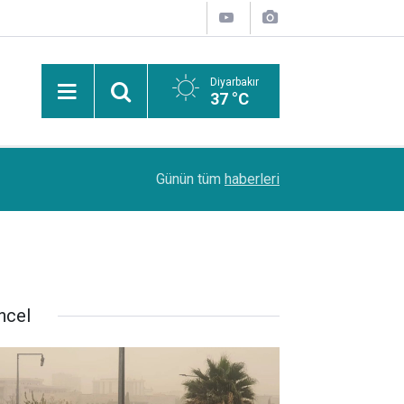
Diyarbakır
37 °C
Uzmanından güneşten korunma uyarısı: Güneş leke
14:44
Günün tüm
haberleri
kanserlerine de yol açabilir
ncel