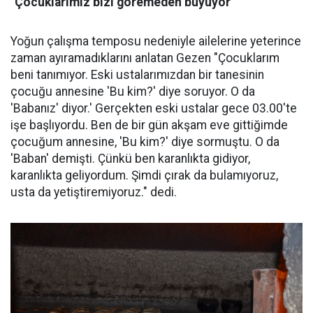
"Çocuklarımız bizi göremeden büyüyor"
Yoğun çalışma temposu nedeniyle ailelerine yeterince
zaman ayıramadıklarını anlatan Gezen "Çocuklarım
beni tanımıyor. Eski ustalarımızdan bir tanesinin
çocuğu annesine 'Bu kim?' diye soruyor. O da
'Babanız' diyor.' Gerçekten eski ustalar gece 03.00'te
işe başlıyordu. Ben de bir gün akşam eve gittiğimde
çocuğum annesine, 'Bu kim?' diye sormuştu. O da
'Baban' demişti. Çünkü ben karanlıkta gidiyor,
karanlıkta geliyordum. Şimdi çırak da bulamıyoruz,
usta da yetiştiremiyoruz." dedi.