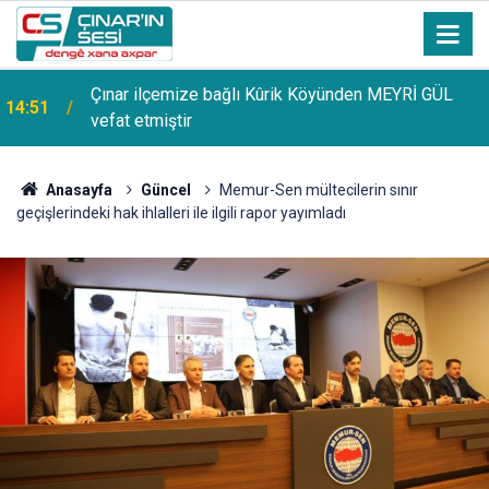
Çınar ilçemize bağlı Kûrik Köyünden MEYRİ GÜL
14:51
vefat etmiştir
Anasayfa
Güncel
Memur-Sen mültecilerin sınır
geçişlerindeki hak ihlalleri ile ilgili rapor yayımladı