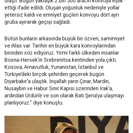
ulaştı. Bugün yaklaşık 2 bin 500 aracın konvoya eşlik
ettiği ifade edildi. Oluşan yoğunluk nedeniyle yollar
yetersiz kaldı ve emniyet güçleri konvoyu dört ayrı
gruba ayırarak geçişi sağladı.
Bütün bunların arkasında büyük bir özveri, samimiyet
ve ihlas var. Tarihin en büyük kara konvoylarından
birinden söz ediyoruz. Yirmi farklı ülkeden insanlar
Bosna-Hersek’in Srebrenitsa kentinden yola çıktı.
Kosova, Arnavutluk, Yunanistan, İstanbul ve
Türkiye’deki birçok şehirden geçerek bugün
Diyarbakır’a ulaştık. İnşallah yarın Çınar, Mardin,
Nusaybin ve Habur Sınır Kapısı üzerinden Irak’a,
ardından Ürdün’e ve son olarak Batı Şeria’ya ulaşmayı
planlıyoruz." diye konuştu.