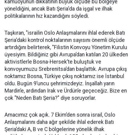
kamuoyunun dikkatinin büyük ölçüde bu bölgeye
yöneldiğini, ancak Batı Şeria'da da işgal ve ilhak
politikalarının hız kazandığını söyledi.
Taşkıran, "israilin Oslo Anlaşmalarını ihlal ederek Batı
Şeria'daki kontrol noktalarının sayısını önemli ölçüde
artırdığını belirterek, "Filistin Konvoyu Yönetim Kurulu
üyesiyim. Bildiğiniz gibi Avrupa’dan katılan 20 ülkeden
aktivistlerle Bosna-Hersek’te buluştuk ve
konvoyumuzu Srebrenitsa’dan başlattık. Avrupa çıkış
noktamız Bosna, Türkiye çıkış noktamız ise İstanbul
oldu. Bugün 9’uncu şehrimizdeyiz. İnşallah yarın
Mardin’e, ardından Irak ve Ürdün’e geçeceğiz. Bize en
çok "Neden Batı Şeria?" diye soruyorlar.
Amacımız çok açık. 7 Ekim’den sonra israil, Oslo
Anlaşmalarını daha ağır şekilde ihlal ederek Batı
Şeria’daki A, B ve C bölgelerine yönelik ilhak