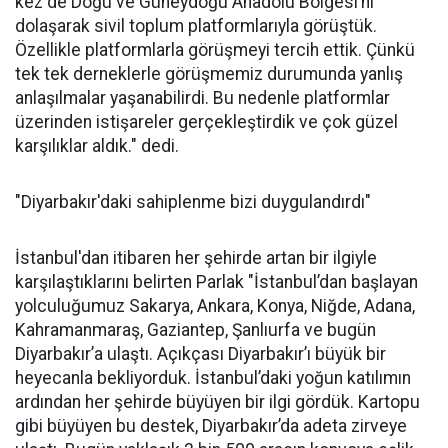
kez de Doğu ve Güneydoğu Anadolu Bölgesi’ni
dolaşarak sivil toplum platformlarıyla görüştük.
Özellikle platformlarla görüşmeyi tercih ettik. Çünkü
tek tek derneklerle görüşmemiz durumunda yanlış
anlaşılmalar yaşanabilirdi. Bu nedenle platformlar
üzerinden istişareler gerçekleştirdik ve çok güzel
karşılıklar aldık." dedi.
"Diyarbakır'daki sahiplenme bizi duygulandırdı"
İstanbul'dan itibaren her şehirde artan bir ilgiyle
karşılaştıklarını belirten Parlak "İstanbul’dan başlayan
yolculuğumuz Sakarya, Ankara, Konya, Niğde, Adana,
Kahramanmaraş, Gaziantep, Şanlıurfa ve bugün
Diyarbakır’a ulaştı. Açıkçası Diyarbakır’ı büyük bir
heyecanla bekliyorduk. İstanbul’daki yoğun katılımın
ardından her şehirde büyüyen bir ilgi gördük. Kartopu
gibi büyüyen bu destek, Diyarbakır’da adeta zirveye