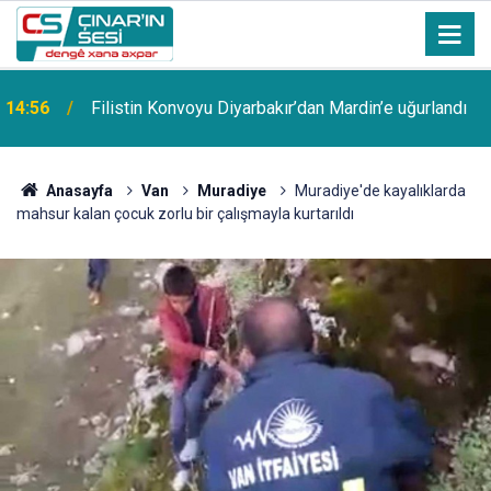
14:56
Filistin Konvoyu Diyarbakır’dan Mardin’e uğurlandı
Bosna Hersek'ten yola çıkan Filistin Konvoyu
14:51
Diyarbakır'da coşkuyla karşılandı
Anasayfa
Van
Muradiye‎
Muradiye'de kayalıklarda
mahsur kalan çocuk zorlu bir çalışmayla kurtarıldı