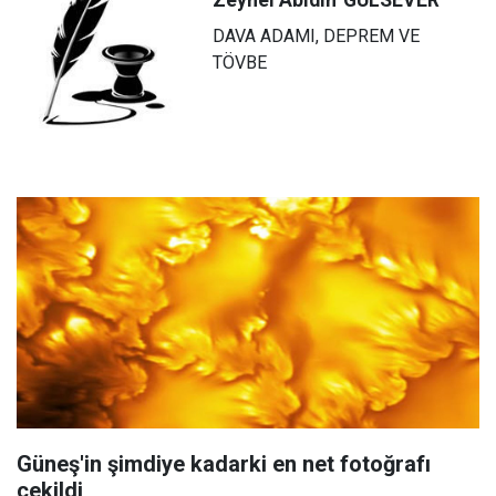
Zeynel Abidin
GÜLSEVER
DAVA ADAMI, DEPREM VE
TÖVBE
Güneş'in şimdiye kadarki en net fotoğrafı
çekildi