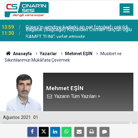
Bağacık (Bağcağê) Köyünden Osman Tunç'un oğlu
11:30
SAMET TUNÇ vefat etmiştir
Anasayfa
Yazarlar
Mehmet EŞİN
Musibet ve
Sıkıntılarımızı Mükâfata Çevirmek
Mehmet EŞİN
Yazarın Tüm Yazıları >
Ağustos 2021
01