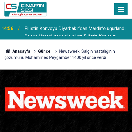
Bosna Hersek'ten yola çıkan Filistin Konvoyu
14:51
Diyarbakır'da coşkuyla karşılandı
Anasayfa
Güncel
Newsweek: Salgın hastalığının
çözümünü Muhammed Peygamber 1400 yıl önce verdi