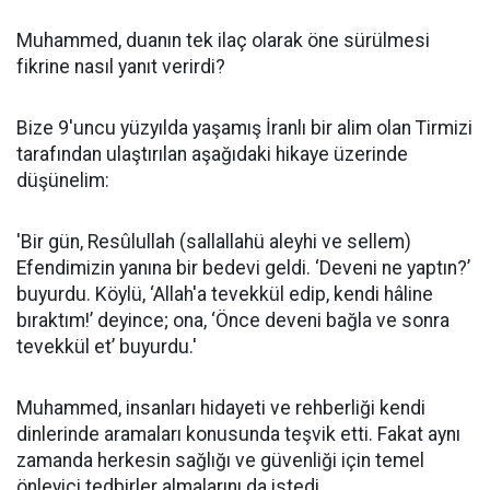
Muhammed, duanın tek ilaç olarak öne sürülmesi
fikrine nasıl yanıt verirdi?
Bize 9'uncu yüzyılda yaşamış İranlı bir alim olan Tirmizi
tarafından ulaştırılan aşağıdaki hikaye üzerinde
düşünelim:
'Bir gün, Resûlullah (sallallahü aleyhi ve sellem)
Efendimizin yanına bir bedevi geldi. ‘Deveni ne yaptın?’
buyurdu. Köylü, ‘Allah'a tevekkül edip, kendi hâline
bıraktım!’ deyince; ona, ‘Önce deveni bağla ve sonra
tevekkül et’ buyurdu.'
Muhammed, insanları hidayeti ve rehberliği kendi
dinlerinde aramaları konusunda teşvik etti. Fakat aynı
zamanda herkesin sağlığı ve güvenliği için temel
önleyici tedbirler almalarını da istedi.