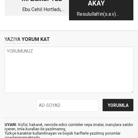
AKAY
Ebu Cehil Hortladı,
Resulullah’ın(s.a.v)
Ebu Leheb Kıtalar
İktisadi Sünneti
Dolaşıyor
YAZIYA
YORUM KAT
UYARI:
Küfür, hakaret, rencide edici cümleler veya imalar, inançlara saldırı
içeren, imla kuralları ile yazılmamış,
Türkçe karakter kullanılmayan ve büyük harflerle yazılmış yorumlar
onaylanmamaktadır.