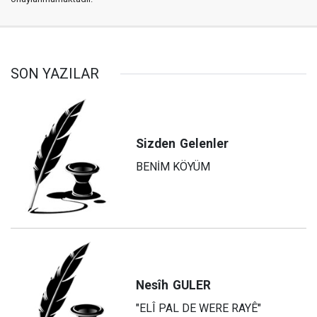
SON YAZILAR
Sizden
Gelenler
BENİM KÖYÜM
Nesîh
GULER
"ELÎ PAL DE WERE RAYÊ"