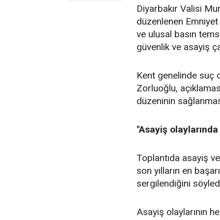
Diyarbakır Valisi M
düzenlenen Emniyet 
ve ulusal basın temsi
güvenlik ve asayiş ç
Kent genelinde suç o
Zorluoğlu, açıklamas
düzeninin sağlanmasın
"Asayiş olaylarında
Toplantıda asayiş ver
son yılların en başar
sergilendiğini söyled
Asayiş olaylarının he