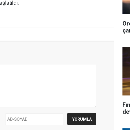
şlatıldı.
Or
çar
Fı
dev