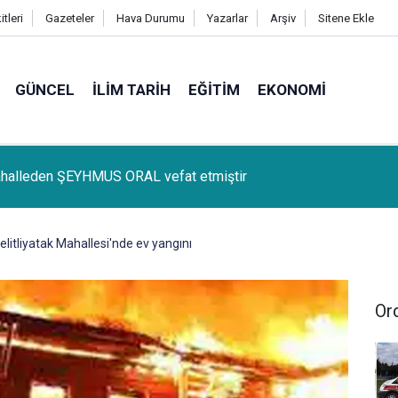
tleri
Gazeteler
Hava Durumu
Yazarlar
Arşiv
Sitene Ekle
GÜNCEL
İLIM TARIH
EĞITIM
EKONOMI
lçemize bağlı Kûrik Köyünden MEYRİ GÜL vefat etmiştir
litliyatak Mahallesi'nde ev yangını
Or