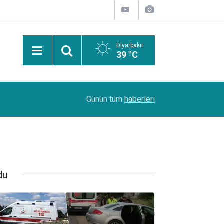
Diyarbakır
39 °C
Uzmanından güneşten korunma uyarısı: Güneş leke
14:44
Günün tüm
haberleri
kanserlerine de yol açabilir
du