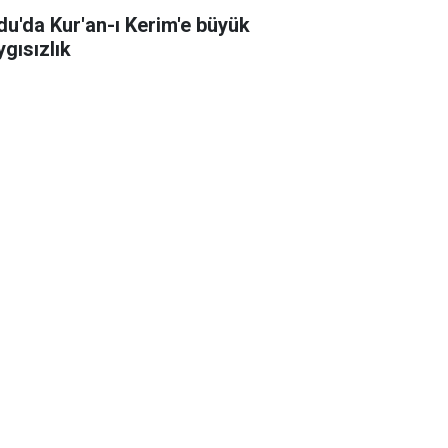
du'da Kur'an-ı Kerim'e büyük
ygısızlık