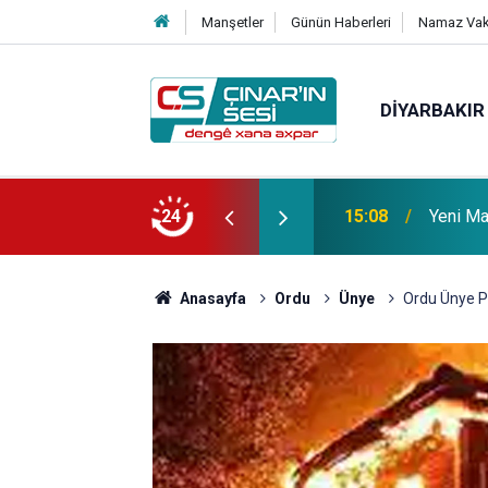
Manşetler
Günün Haberleri
Namaz Vaki
DIYARBAKIR
 vefat etmiştir
24
14:51
Çınar i
Anasayfa
Ordu
Ünye
Ordu Ünye Pe