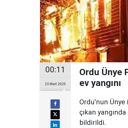
00:11
Ordu Ünye P
ev yangını
23 Mart 2025
Ordu'nun Ünye i
çıkan yangında 2
bildirildi.