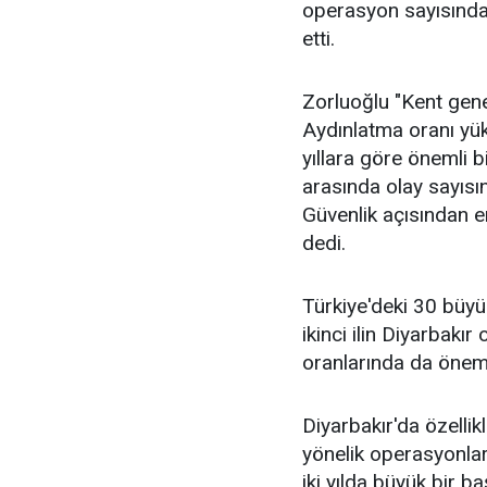
operasyon sayısındak
etti.
Zorluoğlu "Kent gene
Aydınlatma oranı yüks
yıllara göre önemli b
arasında olay sayısın
Güvenlik açısından en
dedi.
Türkiye'deki 30 büyü
ikinci ilin Diyarbakı
oranlarında da önemli
Diyarbakır'da özellik
yönelik operasyonlar
iki yılda büyük bir ba