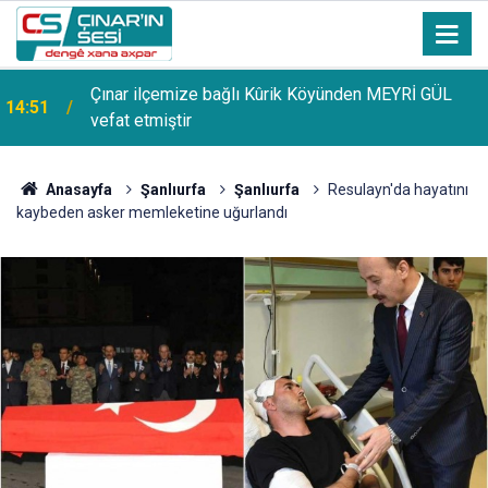
Çınar ilçemize bağlı Kûrik Köyünden MEYRİ GÜL
14:51
vefat etmiştir
Anasayfa
Şanlıurfa
Şanlıurfa
Resulayn'da hayatını
kaybeden asker memleketine uğurlandı