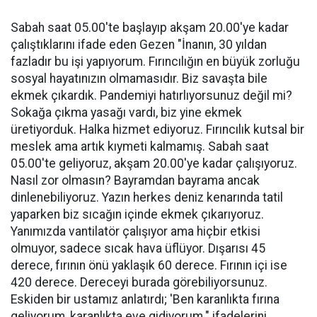
Sabah saat 05.00'te başlayıp akşam 20.00'ye kadar
çalıştıklarını ifade eden Gezen "İnanın, 30 yıldan
fazladır bu işi yapıyorum. Fırıncılığın en büyük zorluğu
sosyal hayatınızın olmamasıdır. Biz savaşta bile
ekmek çıkardık. Pandemiyi hatırlıyorsunuz değil mi?
Sokağa çıkma yasağı vardı, biz yine ekmek
üretiyorduk. Halka hizmet ediyoruz. Fırıncılık kutsal bir
meslek ama artık kıymeti kalmamış. Sabah saat
05.00'te geliyoruz, akşam 20.00'ye kadar çalışıyoruz.
Nasıl zor olmasın? Bayramdan bayrama ancak
dinlenebiliyoruz. Yazın herkes deniz kenarında tatil
yaparken biz sıcağın içinde ekmek çıkarıyoruz.
Yanımızda vantilatör çalışıyor ama hiçbir etkisi
olmuyor, sadece sıcak hava üflüyor. Dışarısı 45
derece, fırının önü yaklaşık 60 derece. Fırının içi ise
420 derece. Dereceyi burada görebiliyorsunuz.
Eskiden bir ustamız anlatırdı; 'Ben karanlıkta fırına
geliyorum, karanlıkta eve gidiyorum." ifadelerini