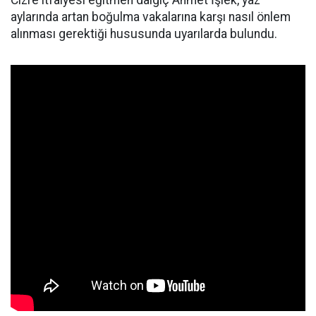
Cizre itfaiyesi eğitmen dalgıç Ahmet İşlek, yaz
aylarında artan boğulma vakalarına karşı nasıl önlem
alınması gerektiği hususunda uyarılarda bulundu.