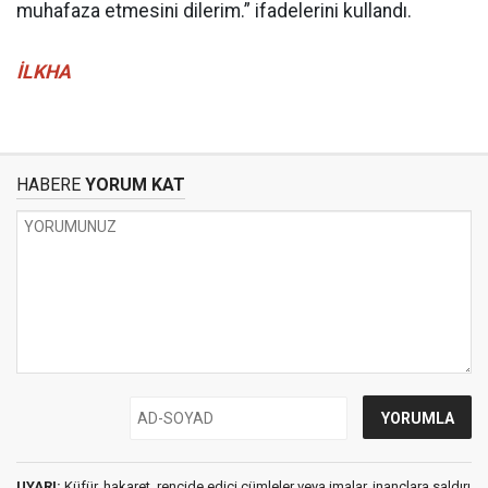
muhafaza etmesini dilerim.” ifadelerini kullandı.
İLKHA
HABERE
YORUM KAT
UYARI:
Küfür, hakaret, rencide edici cümleler veya imalar, inançlara saldırı