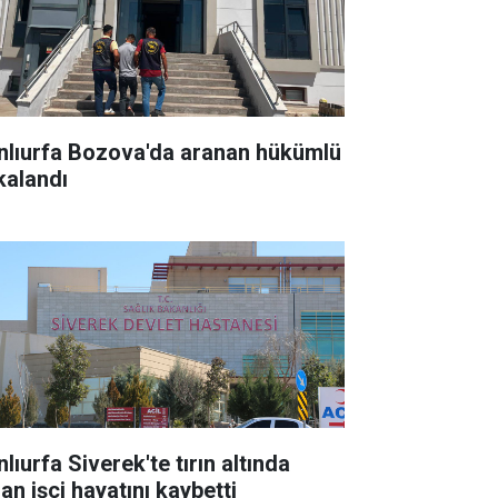
nlıurfa Bozova'da aranan hükümlü
kalandı
lıurfa Siverek'te tırın altında
an işçi hayatını kaybetti