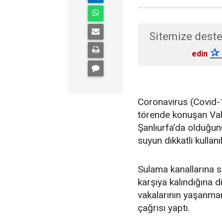
Sitemize deste
✰
edin
Coronavirus (Covid-19
törende konuşan Vali 
Şanlıurfa’da olduğun
suyun dikkatli kullan
Sulama kanallarına su 
karşıya kalındığına 
vakalarının yaşanma
çağrısı yaptı.