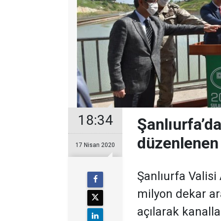
18:34
Şanlıurfa’d
düzenlenen 
17 Nisan 2020
Şanlıurfa Valisi 
milyon dekar ar
açılarak kanalla