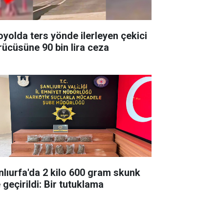
oyolda ters yönde ilerleyen çekici
rücüsüne 90 bin lira ceza
nlıurfa'da 2 kilo 600 gram skunk
 geçirildi: Bir tutuklama