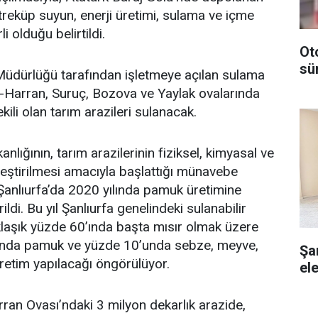
treküp suyun, enerji üretimi, sulama ve içme
li olduğu belirtildi.
Ot
sü
üdürlüğü tarafından işletmeye açılan sulama
fa-Harran, Suruç, Bozova ve Yaylak ovalarında
ili olan tarım arazileri sulanacak.
ığının, tarım arazilerinin fiziksel, kimyasal ve
yileştirilmesi amacıyla başlattığı münavebe
 Şanlıurfa’da 2020 yılında pamuk üretimine
ldi. Bu yıl Şanlıurfa genelindeki sulanabilir
aklaşık yüzde 60’ında başta mısır olmak üzere
unda pamuk ve yüzde 10’unda sebze, meyve,
Şa
üretim yapılacağı öngörülüyor.
ele
ran Ovası’ndaki 3 milyon dekarlık arazide,