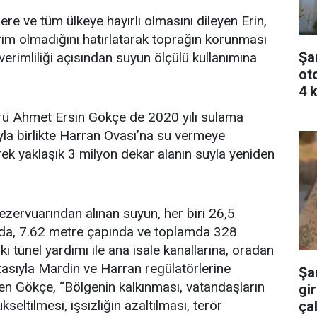
ere ve tüm ülkeye hayırlı olmasını dileyen Erin,
rim olmadığını hatırlatarak toprağın korunması
Şa
verimliliği açısından suyun ölçülü kullanımına
ot
4 k
ü Ahmet Ersin Gökçe de 2020 yılı sulama
la birlikte Harran Ovası’na su vermeye
erek yaklaşık 3 milyon dekar alanın suyla yeniden
rezervuarından alınan suyun, her biri 26,5
da, 7.62 metre çapında ve toplamda 328
ki tünel yardımı ile ana isale kanallarına, oradan
ıtasıyla Mardin ve Harran regülatörlerine
Şa
eden Gökçe, “Bölgenin kalkınması, vatandaşların
gir
kseltilmesi, işsizliğin azaltılması, terör
çal