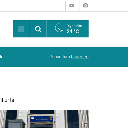
Diyarbakır
24 °C
13:53
Şanlıurfa Bozova'da aranan hükümlü yakalandı
Günün tüm
haberleri
lıurfa