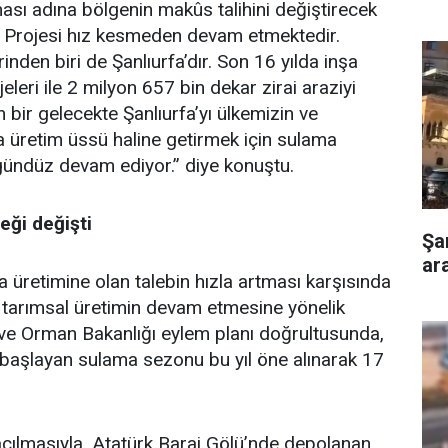
ması adına bölgenin makûs talihini değiştirecek
Projesi hız kesmeden devam etmektedir.
rinden biri de Şanlıurfa’dır. Son 16 yılda inşa
eleri ile 2 milyon 657 bin dekar zirai araziyi
 bir gelecekte Şanlıurfa’yı ülkemizin ve
 üretim üssü haline getirmek için sulama
gündüz devam ediyor.” diye konuştu.
eği değişti
Şa
ar
 üretimine olan talebin hızla artması karşısında
da tarımsal üretimin devam etmesine yönelik
 ve Orman Bakanlığı eylem planı doğrultusunda,
 başlayan sulama sezonu bu yıl öne alınarak 17
ılmasıyla, Atatürk Baraj Gölü’nde depolanan