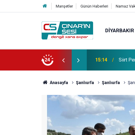
Manşetler
Günün Haberleri
Namaz Vaki
DIYARBAKIR
hirlenmesi şüphesiyle hastaneye kaldırıldı
24
14:27
Diyarba
Anasayfa
Şanlıurfa
Şanlıurfa
Şan