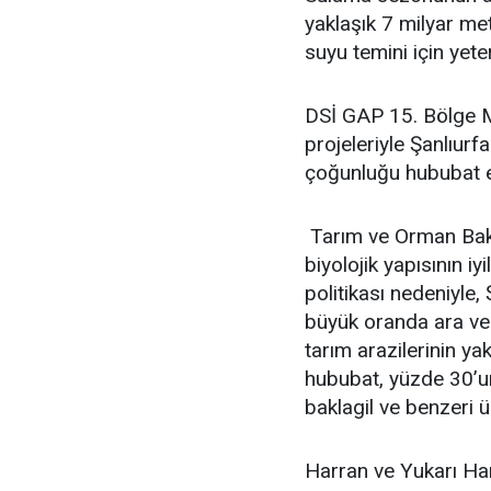
yaklaşık 7 milyar me
suyu temini için yeter
DSİ GAP 15. Bölge M
projeleriyle Şanlıur
çoğunluğu hububat ek
Tarım ve Orman Bakanl
biyolojik yapısının i
politikası nedeniyle,
büyük oranda ara veri
tarım arazilerinin y
hububat, yüzde 30’
baklagil ve benzeri 
Harran ve Yukarı Har