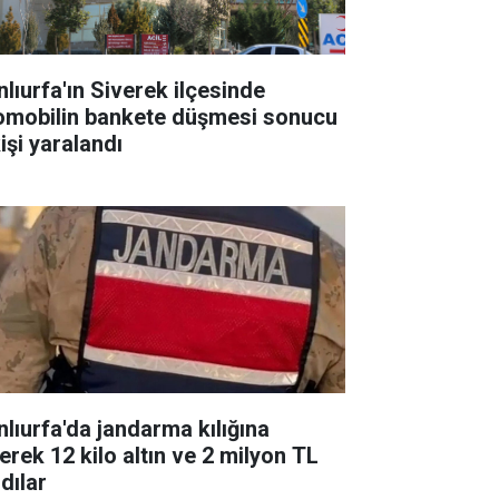
nlıurfa'ın Siverek ilçesinde
omobilin bankete düşmesi sonucu
işi yaralandı
nlıurfa'da jandarma kılığına
erek 12 kilo altın ve 2 milyon TL
dılar