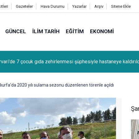
tleri
Gazeteler
Hava Durumu
Yazarlar
Arşiv
Sitene Ekle
GÜNCEL
İLIM TARIH
EĞITIM
EKONOMI
kır'da canlı müzik yapan işletmelere izin belgesi uyarısı
lıurfa’da 2020 yılı sulama sezonu düzenlenen törenle açıldı
Şan