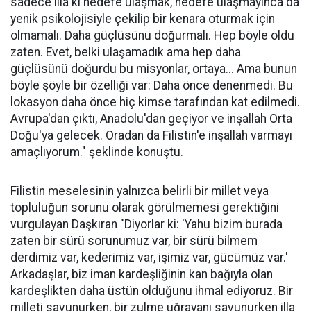
sadece illa ki hedefe ulaşmak, hedefe ulaşmayınca da
yenik psikolojisiyle çekilip bir kenara oturmak için
olmamalı. Daha güçlüsünü doğurmalı. Hep böyle oldu
zaten. Evet, belki ulaşamadık ama hep daha
güçlüsünü doğurdu bu misyonlar, ortaya... Ama bunun
böyle şöyle bir özelliği var: Daha önce denenmedi. Bu
lokasyon daha önce hiç kimse tarafından kat edilmedi.
Avrupa'dan çıktı, Anadolu'dan geçiyor ve inşallah Orta
Doğu'ya gelecek. Oradan da Filistin'e inşallah varmayı
amaçlıyorum." şeklinde konuştu.
Filistin meselesinin yalnızca belirli bir millet veya
topluluğun sorunu olarak görülmemesi gerektiğini
vurgulayan Daşkıran "Diyorlar ki: 'Yahu bizim burada
zaten bir sürü sorunumuz var, bir sürü bilmem
derdimiz var, kederimiz var, işimiz var, gücümüz var.'
Arkadaşlar, biz iman kardeşliğinin kan bağıyla olan
kardeşlikten daha üstün olduğunu ihmal ediyoruz. Bir
milleti savunurken, bir zulme uğrayanı savunurken illa