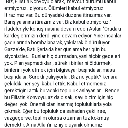
"Biz, Filistin Konvoyu olarak, 'mevcut durumu kabul
etmiyoruz.' diyoruz. Ölümleri kabul etmiyoruz.
İtirazımız var. Bu dünyadaki düzene itirazımız var.
Barış yalanına itirazımız var. Biz kabul etmiyoruz."
ifadeleriyle konuşmasına devam eden Aslan "Oradaki
kardeşlerimizin derdi yine devam ediyor. Yine insanlar
çadırlarında bombalanarak, yakılarak öldürülüyor.
Gazze'de, Batı Şeria'da her gün ama her gün bu
siyonistler... Bunlar hiç durmadan, yani hiçbir geceleri
yok. Plan yapmadıkları, sürekli birilerini öldürmek,
birilerini yok etmek için bilgisayar başındalar, masa
başındalar. Sürekli çalışıyorlar. Biz ne yaptık? kenara
çekildik, her şeyi kabul ettik. Kabul etmemeniz
gerektiğini artık buradaki topluluk anlayanlar... Bence
bu Filistin Konvoyu, az da olsak, sayı bizim için hiç
değeri yok. Önemli olan inanmış topluluklarla yola
çıkmak. Eğer bu topluluk da sahadan çekilirse,
vazgeçerse, teslim olursa o zaman tuz kokmuş
demektir. Ama Allah'ın izniyle uyanık olmamız