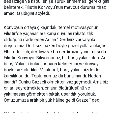
sessizliğe ve kabullenişe sürüklenmemesi gerektiğini
belirterek, Filistin Konvoyu'nun mevcut duruma itiraz
amacı taşıdığını söyledi.
Konvoyun ortaya çıkışındaki temel motivasyonun
Filistin'de yaşananlara karşı duyulan rahatsızlık
olduğunu ifade eden Aslan "Derdiniz varsa yola
düşersiniz. Dert sizi bazen böyle güzel yollara ulaştırır.
Elhamdülillah, dertliyiz ve bu derdimizin yansıması da
Filistin Konvoyu. Biliyorsunuz, bir barış yalanı oldu. Adı
barış. Yalanla buladılar barış kelimesini ve dünyaya
böyle pazarladılar. Maalesef, barış yalanı bizde de
karşılık buldu. Toplumumuz da buna inandı. Neden
inandı? Çünkü Gazzeli ölmekten vazgeçmedi. Ama biz
onları seyretmekten, onların öldürülüşünü ve
yakılmasını görmekten bıktık, usandık, yorulduk.
Omuzumuza artık bir yük hâline geldi Gazze." dedi.