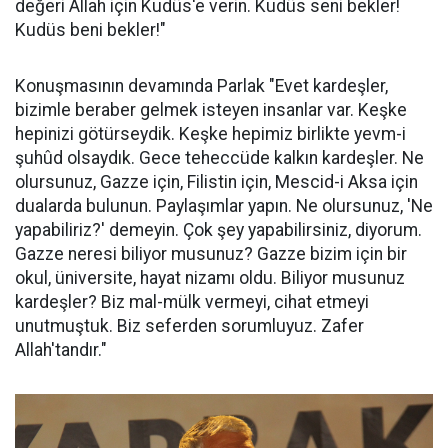
değeri Allah için Kudüs'e verin. Kudüs seni bekler!
Kudüs beni bekler!"
Konuşmasının devamında Parlak "Evet kardeşler,
bizimle beraber gelmek isteyen insanlar var. Keşke
hepinizi götürseydik. Keşke hepimiz birlikte yevm-i
şuhûd olsaydık. Gece teheccüde kalkın kardeşler. Ne
olursunuz, Gazze için, Filistin için, Mescid-i Aksa için
dualarda bulunun. Paylaşımlar yapın. Ne olursunuz, 'Ne
yapabiliriz?' demeyin. Çok şey yapabilirsiniz, diyorum.
Gazze neresi biliyor musunuz? Gazze bizim için bir
okul, üniversite, hayat nizamı oldu. Biliyor musunuz
kardeşler? Biz mal-mülk vermeyi, cihat etmeyi
unutmuştuk. Biz seferden sorumluyuz. Zafer
Allah'tandır."