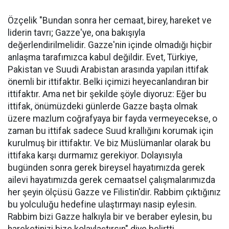
Özçelik "Bundan sonra her cemaat, birey, hareket ve
liderin tavrı; Gazze'ye, ona bakışıyla
değerlendirilmelidir. Gazze'nin içinde olmadığı hiçbir
anlaşma tarafımızca kabul değildir. Evet, Türkiye,
Pakistan ve Suudi Arabistan arasında yapılan ittifak
önemli bir ittifaktır. Belki içimizi heyecanlandıran bir
ittifaktır. Ama net bir şekilde şöyle diyoruz: Eğer bu
ittifak, önümüzdeki günlerde Gazze başta olmak
üzere mazlum coğrafyaya bir fayda vermeyecekse, o
zaman bu ittifak sadece Suud krallığını korumak için
kurulmuş bir ittifaktır. Ve biz Müslümanlar olarak bu
ittifaka karşı durmamız gerekiyor. Dolayısıyla
bugünden sonra gerek bireysel hayatımızda gerek
ailevi hayatımızda gerek cemaatsel çalışmalarımızda
her şeyin ölçüsü Gazze ve Filistin'dir. Rabbim çıktığınız
bu yolculuğu hedefine ulaştırmayı nasip eylesin.
Rabbim bizi Gazze halkıyla bir ve beraber eylesin, bu
hareketinizi bize kolaylaştırsın" diye belirtti.